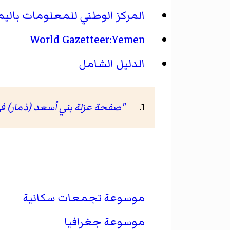
المركز الوطني للمعلومات بالي
World Gazetteer:Yemen
الدليل الشامل
"صفحة عزلة بني أسعد (ذمار) في eoNames ID
موسوعة تجمعات سكانية
موسوعة جغرافيا