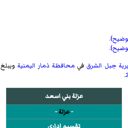
توضيح)
.
توضيح)
.
رية جبل الشرق
في
محافظة ذمار
اليمنية
ويبلغ تعدا
.
عزلة بني اسعد
-
عزلة
-
تقسيم إداري