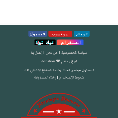
تويتر
يوتيوب
فيسبوك
انستقرام
تيك توك
سياسة الخصوصية
|
من نحن
|
إتصل بنا
تبرع و دعم ❤️ donation
المحتوى مرخص تحت
رخصة المشاع الإبداعي 3.0
شروط الإستخدام
|
إخلاء المسؤولية