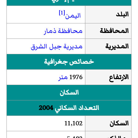
[1]
البلد
اليمن
المحافظة
محافظة ذمار
المديرية
مديرية جبل الشرق
خصائص جغرافية
الارتفاع
1976
متر
السكان
التعداد السكاني
2004
السكان
11٬102