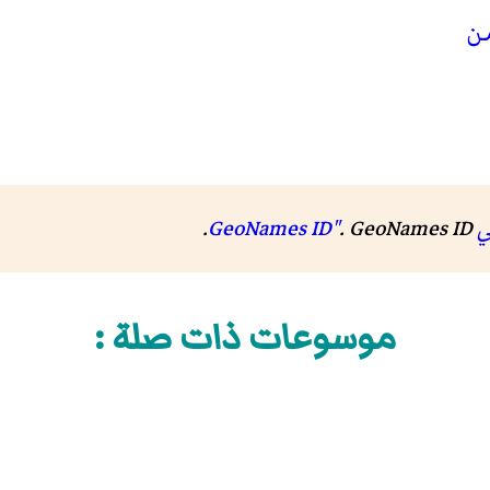
من
G"
GeoNames ID
.
.
موسوعات ذات صلة :