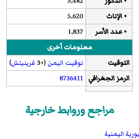
• الذكور
5٬482
• الإناث
5٬620
• عدد الأسر
1٬837
معلومات أخرى
التوقيت
توقيت اليمن
(+3
غرينيتش
)
الرمز الجغرافي
8736411
مراجع وروابط خارجية
رية اليمنية