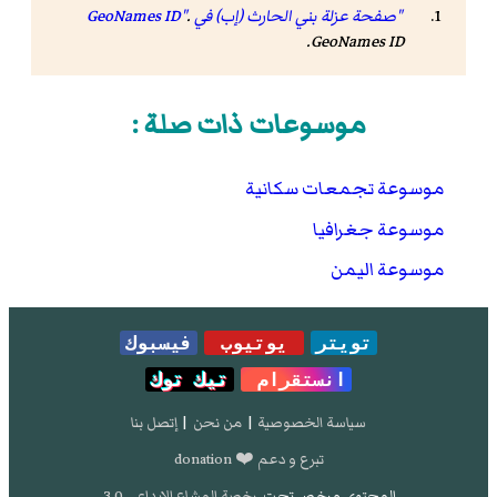
"صفحة عزلة بني الحارث (إب) في GeoNames ID"
.
.
GeoNames ID
موسوعات ذات صلة :
موسوعة تجمعات سكانية
موسوعة جغرافيا
موسوعة اليمن
تويتر
يوتيوب
فيسبوك
انستقرام
تيك توك
سياسة الخصوصية
|
من نحن
|
إتصل بنا
تبرع و دعم ❤️ donation
المحتوى مرخص تحت
رخصة المشاع الإبداعي 3.0