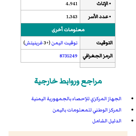
• الإناث
4٬941
• عدد الأسر
1٬343
معلومات أخرى
التوقيت
توقيت اليمن
(+3
غرينيتش
)
الرمز الجغرافي
8735249
مراجع وروابط خارجية
الجهاز المركزي للإحصاء بالجمهورية اليمنية
المركز الوطني للمعلومات باليمن
الدليل الشامل