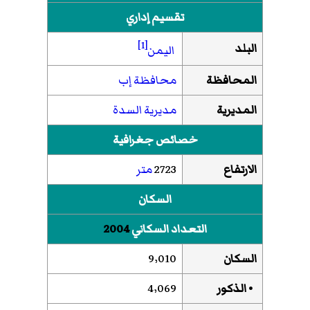
تقسيم إداري
[1]
البلد
اليمن
المحافظة
محافظة إب
المديرية
مديرية السدة
خصائص جغرافية
الارتفاع
2723
متر
السكان
التعداد السكاني
2004
السكان
9٬010
• الذكور
4٬069