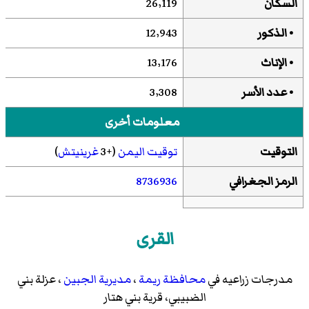
السكان
26٬119
• الذكور
12٬943
• الإناث
13٬176
• عدد الأسر
3٬308
معلومات أخرى
التوقيت
توقيت اليمن
(+3
غرينيتش
)
الرمز الجغرافي
8736936
القرى
مدرجات زراعيه في
محافظة ريمة
،
مديرية الجبين
، عزلة بني
الضبيبي، قرية بني هتار