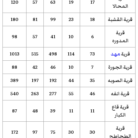
120
57
63
19
17
المحالا
قرية القشبة
18
23
99
81
180
قرية
98
57
41
10
6
المدوره
قرية
مهد
73
114
498
515
1013
قرية الجورة
7
10
46
42
88
قرية الصوبه
35
44
192
197
389
قرية انفه
46
55
277
263
540
قرية قاع
87
48
39
11
11
الكبار
قرية
172
97
75
30
30
الطحاطح