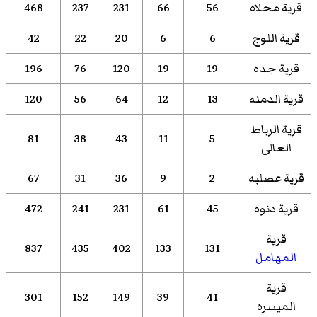
قرية محلاه
56
66
231
237
468
قرية اللوج
6
6
20
22
42
قرية جده
19
19
120
76
196
قرية الدمنه
13
12
64
56
120
قرية الرباط
81
38
43
11
5
العالى
قرية عصلبه
2
9
36
31
67
قرية دنوه
45
61
231
241
472
قرية
837
435
402
133
131
المهامل
قرية
301
152
149
39
41
الميسره