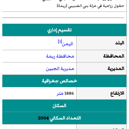
حقول زراعية في عزلة بني الضبيبي (ريمة)
تقسيم إداري
[1]
البلد
اليمن
المحافظة
محافظة ريمة
المديرية
مديرية الجبين
خصائص جغرافية
الارتفاع
1886
متر
السكان
التعداد السكاني
2004