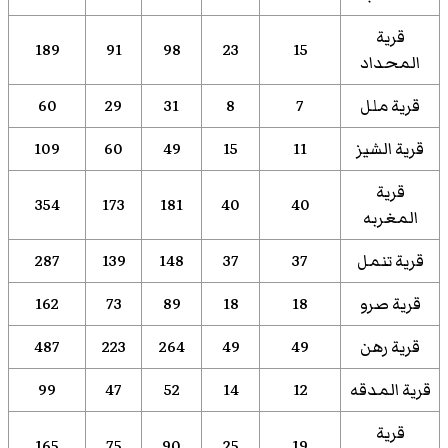
قرية
189
91
98
23
15
المحداد
قرية ملل
7
8
31
29
60
قرية الشيز
11
15
49
60
109
قرية
354
173
181
40
40
المغربه
قرية تنمل
37
37
148
139
287
قرية صرو
18
18
89
73
162
قرية رهن
49
49
264
223
487
قرية المدقه
12
14
52
47
99
قرية
165
75
90
25
19