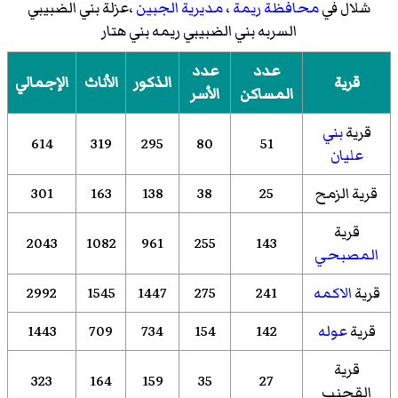
شلال في
محافظة ريمة
،
مديرية الجبين
،عزلة بني الضبيبي
السربه بني الضبيبي ريمه بني هتار
عدد
عدد
قرية
الذكور
الأناث
الإجمالي
المساكن
الأسر
قرية
بني
614
319
295
80
51
عليان
قرية الزمح
25
38
138
163
301
قرية
2043
1082
961
255
143
المصبحي
قرية
الاكمه
241
275
1447
1545
2992
قرية
عوله
142
154
734
709
1443
قرية
323
164
159
35
27
القحنب