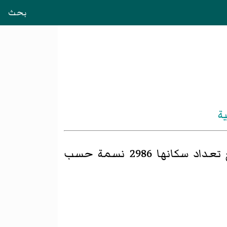
بحث
ة
اد سكانها 2986 نسمة حسب