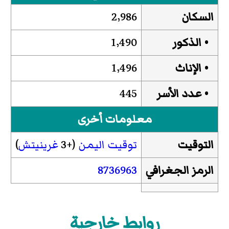
السكان
2٬986
• الذكور
1٬490
• الإناث
1٬496
• عدد الأسر
445
معلومات أخرى
التوقيت
توقيت اليمن
(+3
غرينيتش
)
الرمز الجغرافي
8736963
روابط خارجية