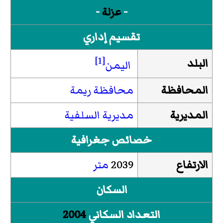
-
عزلة
-
تقسيم إداري
[1]
البلد
اليمن
المحافظة
محافظة ريمة
المديرية
مديرية السلفية
خصائص جغرافية
الارتفاع
2039
متر
السكان
التعداد السكاني
2004