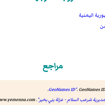
رية اليمنية
من
مراجع
.
.
GeoNames I
مديرية شرعب السلام - عزلة بني بخير"
.
ww.yemenna.com