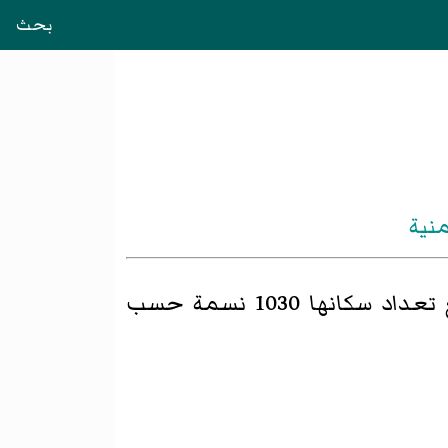
بحث
منية
اد سكانها 1030 نسمة حسب