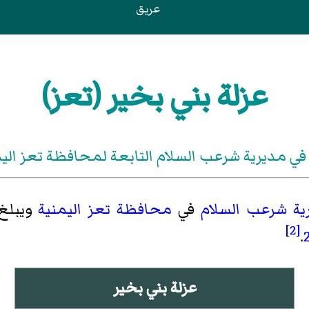
عريق
عزلة بني بخير (تعز)
في مديرية شرعب السلام التابعة لمحافظة تعز الي
ية شرعب السلام
في
محافظة تعز
اليمنية
ويبلغ تعد
[2]
.
عزلة بني بخير