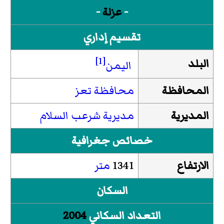
-
عزلة
-
تقسيم إداري
[1]
البلد
اليمن
المحافظة
محافظة تعز
المديرية
مديرية شرعب السلام
خصائص جغرافية
الارتفاع
1341
متر
السكان
التعداد السكاني
2004