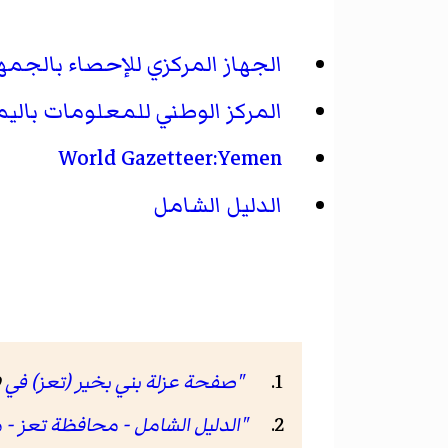
الجهاز المركزي للإحصاء بالجمهو
المركز الوطني للمعلومات بالي
World Gazetteer:Yemen
الدليل الشامل
"صفحة عزلة بني بخير (تعز) في GeoNames ID"
D
"الدليل الشامل - محافظة تعز - 