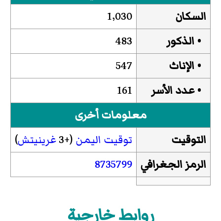
السكان
1٬030
• الذكور
483
• الإناث
547
• عدد الأسر
161
معلومات أخرى
التوقيت
توقيت اليمن
(+3
غرينيتش
)
الرمز الجغرافي
8735799
روابط خارجية