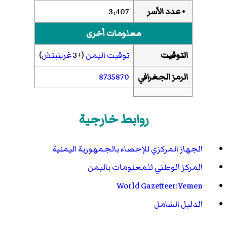
• عدد الأسر
3٬407
معلومات أخرى
التوقيت
توقيت اليمن
(+3
غرينيتش
)
الرمز الجغرافي
8735870
روابط خارجية
الجهاز المركزي للإحصاء بالجمهورية اليمنية
المركز الوطني للمعلومات باليمن
World Gazetteer:Yemen
الدليل الشامل