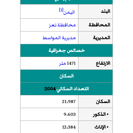
[1]
البلد
اليمن
المحافظة
محافظة تعز
المديرية
مديرية المواسط
خصائص جغرافية
الارتفاع
1471
متر
السكان
التعداد السكاني
2004
السكان
21٬987
• الذكور
9٬603
• الإناث
12٬384