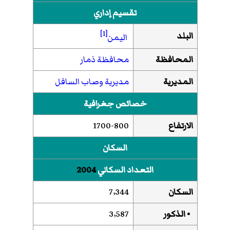
تقسيم إداري
[1]
البلد
اليمن
المحافظة
محافظة ذمار
المديرية
مديرية وصاب السافل
خصائص جغرافية
الارتفاع
1700-800
السكان
التعداد السكاني
2004
السكان
7٬344
• الذكور
3٬587