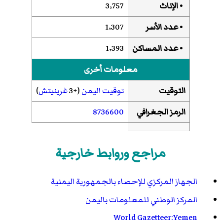
• الإناث
3٬757
• عدد الأسر
1٬307
• عدد المساكن
1٬393
معلومات أخرى
التوقيت
توقيت اليمن
(+3
غرينيتش
)
الرمز الجغرافي
8736600
مراجع وروابط خارجية
الجهاز المركزي للإحصاء بالجمهورية اليمنية
المركز الوطني للمعلومات باليمن
World Gazetteer:Yemen