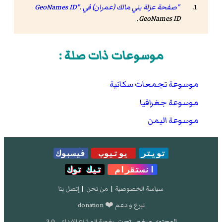
"صفحة عزلة بني مالك (عمران) في GeoNames ID"
.
.
GeoNames ID
موسوعات ذات صلة :
موسوعة تجمعات سكانية
موسوعة جغرافيا
موسوعة اليمن
تويتر
يوتيوب
فيسبوك
انستقرام
تيك توك
سياسة الخصوصية
|
من نحن
|
إتصل بنا
تبرع و دعم ❤️ donation
المحتوى مرخص تحت
رخصة المشاع الإبداعي 3.0