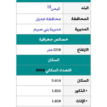
[1]
البلد
اليمن
المحافظة
محافظة عمران
المديرية
مديرية بني صريم
خصائص جغرافية
الارتفاع
2218
متر
السكان
التعداد السكاني
2004
السكان
3٬654
• الذكور
1٬826
• الإناث
1٬828