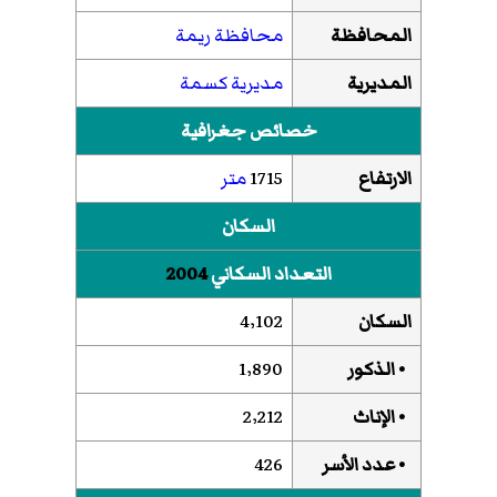
المحافظة
محافظة ريمة
المديرية
مديرية كسمة
خصائص جغرافية
الارتفاع
1715
متر
السكان
التعداد السكاني
2004
السكان
4٬102
• الذكور
1٬890
• الإناث
2٬212
• عدد الأسر
426