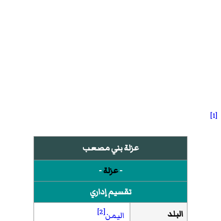
[1]
عزلة بني مصعب
-
عزلة
-
تقسيم إداري
[2]
البلد
اليمن