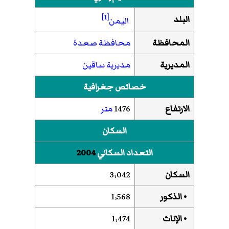
[1]
البلد
اليمن
المحافظة
محافظة صعدة
المديرية
مديرية ساقين
خصائص جغرافية
الارتفاع
1476
متر
السكان
التعداد السكاني
2004
السكان
3٬042
• الذكور
1٬568
• الإناث
1٬474