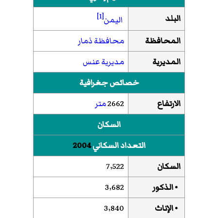
[1]
البلد
اليمن
المحافظة
محافظة ذمار
المديرية
مديرية عنس
خصائص جغرافية
الارتفاع
2662
متر
السكان
التعداد السكاني
2004
السكان
7٬522
• الذكور
3٬682
• الإناث
3٬840