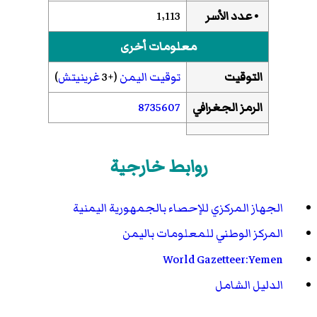
• عدد الأسر
1٬113
معلومات أخرى
التوقيت
توقيت اليمن
(+3
غرينيتش
)
الرمز الجغرافي
8735607
روابط خارجية
الجهاز المركزي للإحصاء بالجمهورية اليمنية
المركز الوطني للمعلومات باليمن
World Gazetteer:Yemen
الدليل الشامل