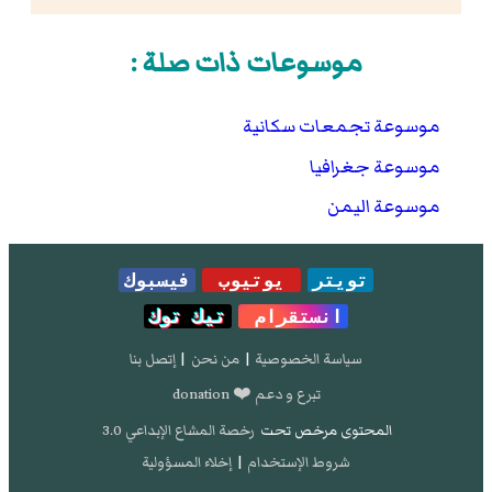
موسوعات ذات صلة :
موسوعة تجمعات سكانية
موسوعة جغرافيا
موسوعة اليمن
تويتر
يوتيوب
فيسبوك
انستقرام
تيك توك
سياسة الخصوصية
|
من نحن
|
إتصل بنا
تبرع و دعم ❤️ donation
المحتوى مرخص تحت
رخصة المشاع الإبداعي 3.0
شروط الإستخدام
|
إخلاء المسؤولية