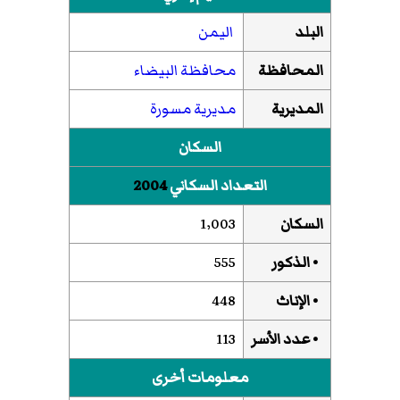
البلد
اليمن
المحافظة
محافظة البيضاء
المديرية
مديرية مسورة
السكان
التعداد السكاني
2004
السكان
1٬003
• الذكور
555
• الإناث
448
• عدد الأسر
113
معلومات أخرى