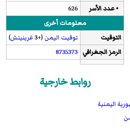
• عدد الأسر
626
معلومات أخرى
التوقيت
توقيت اليمن
(+3
غرينيتش
)
الرمز الجغرافي
8735373
روابط خارجية
رية اليمنية
من