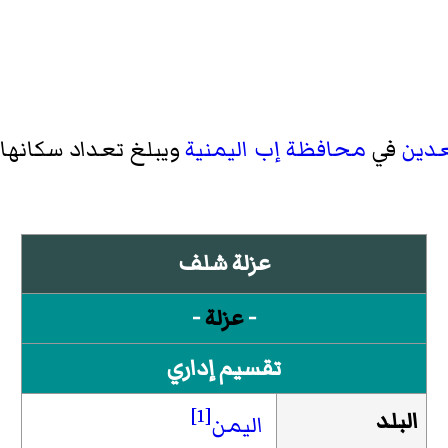
عدين
في
محافظة إب
اليمنية
ويبلغ تعداد سكانها 3681 نسمة حسب
عزلة شلف
-
عزلة
-
تقسيم إداري
[1]
البلد
اليمن