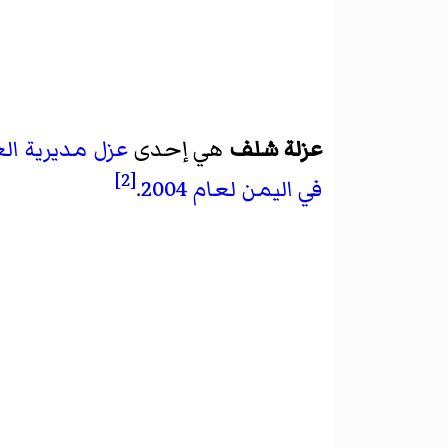
عزلة شلف
هي إحدى
عزل
مديرية ال
[2]
في اليمن لعام 2004
.