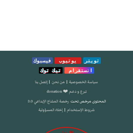
تويتر
يوتيوب
فيسبوك
انستقرام
تيك توك
سياسة الخصوصية
|
من نحن
|
إتصل بنا
تبرع و دعم ❤️ donation
المحتوى مرخص تحت
رخصة المشاع الإبداعي 3.0
شروط الإستخدام
|
إخلاء المسؤولية