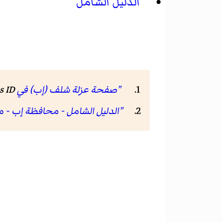
الدليل الشامل
"صفحة عزلة شلف (إب) في GeoNames ID"
 ID
"الدليل الشامل - محافظة إب - م