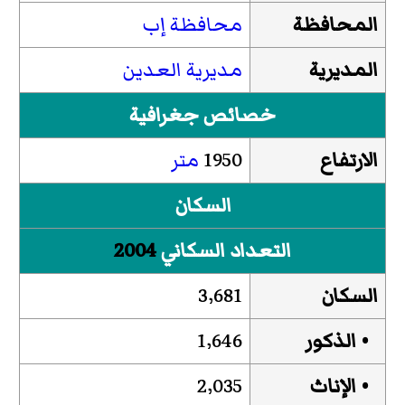
المحافظة
محافظة إب
المديرية
مديرية العدين
خصائص جغرافية
الارتفاع
1950
متر
السكان
التعداد السكاني
2004
السكان
3٬681
• الذكور
1٬646
• الإناث
2٬035