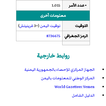
• عدد الأسر
1٬015
معلومات أخرى
التوقيت
توقيت اليمن
(+3
غرينيتش
)
الرمز الجغرافي
8736675
روابط خارجية
الجهاز المركزي للإحصاء بالجمهورية اليمنية
المركز الوطني للمعلومات باليمن
World Gazetteer:Yemen
الدليل الشامل