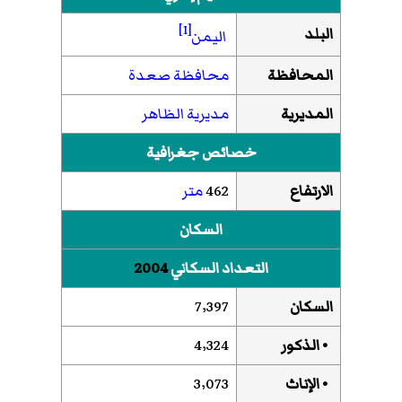
[1]
البلد
اليمن
المحافظة
محافظة صعدة
المديرية
مديرية الظاهر
خصائص جغرافية
الارتفاع
462
متر
السكان
التعداد السكاني
2004
السكان
7٬397
• الذكور
4٬324
• الإناث
3٬073