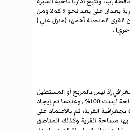
سلسلة جبليه محيطه بها على بعد حوالي 24 كم 2 شرق محافظة إب، وتتبع أدارياً ناحية السبره
التابعة لمحافظة إب / الجمهورية اليمنية . يحدها من الشمال عُزلة الدعيس مركز مديرية بعدان على بعد نحو 9 كم2 ومن
 بعد 10كم2 ومن الشرق مجموعه من القرى المتصلة أهمها (منزل علي )
ري) .
رافي إذ ليس بالمربع أو المستطيل
أو المثلث أو الدائري، وأن كانت با لمجمل هي اقرب إلى الشكل الدائري، وبالتالي فا لمساحة ليست 100% , وعندما تم إيجاد
بجغرافية القرية، ثم بالاعتماد على
ساحة القرية نقصد بها مساحة القرية وكذلك المناطق