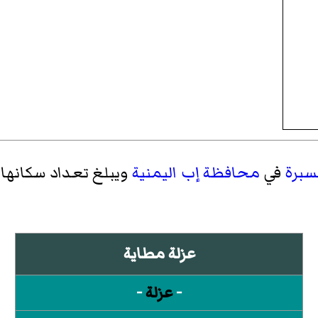
سبرة
في
محافظة إب
اليمنية
ويبلغ تعداد سكانها 6830 نسمة حسب
عزلة مطاية
-
عزلة
-