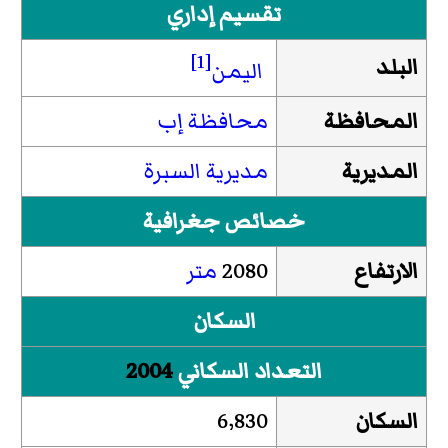
تقسيم إداري
[1]
البلد
اليمن
المحافظة
محافظة إب
المديرية
مديرية السبرة
خصائص جغرافية
الارتفاع
2080
متر
السكان
التعداد السكاني
2004
السكان
6٬830