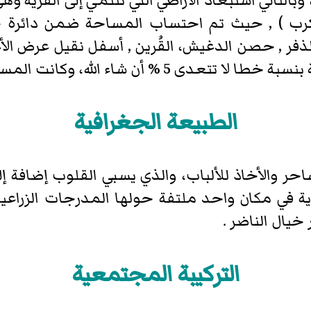
التالي استبعاد الأراضي التي تنتمي إلى القرية 
لكرب ) , حيث تم احتساب المساحة ضمن دائرة ح
لذفر , حصن الدغيش، القُرين , أسفل نقيل عرض الأ
 5 % أن شاء الله، وكانت المساحة
الطبيعة الجغرافية
احر والأخاذ للألباب، والذي يسبي القلوب إضافة 
ة في مكان واحد ملتفة حولها المدرجات الزراعي
يال الناضر .
التركيبة المجتمعية