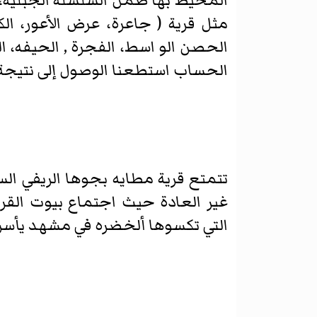
المحيط بها ضمن السلسلة الجبلية، وب
مثل قرية ( جاعرة، عرض الأعور، ا
الحصن الو اسط، الفجرة , الحيفه، ا
الحساب استطعنا الوصول إلى نتيجة بنسبة خطا لا تتعدى
تتمتع قرية مطايه بجوها الريفي الس
غير العادة حيث اجتماع بيوت القري
التي تكسوها ألخضره في مشهد يأسر خ