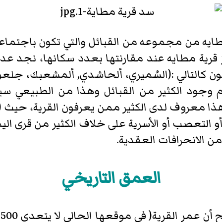
طايه من مجموعه من القبائل والتي تكون باجتماعه
رية مطايه عند مقارنتها بعدد سكانها، نجد عدم ا
ن كالتالي :(السُميري، ألحاشدي, ألمشعبك، جلعوم 
م وجود الكثير من القبائل وهذا من الطبيعي سيكو
وهذا معروف لدى الكثير ممن يعرفون القرية، حيث 
ر أو التعصب أو الأسرية على خلاف الكثير من قرى 
ن الانحرافات العقدية.
العمق التاريخي
ب