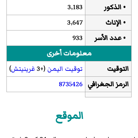
• الذكور
3٬183
• الإناث
3٬647
• عدد الأسر
933
معلومات أخرى
التوقيت
توقيت اليمن
(+3
غرينيتش
)
الرمز الجغرافي
8735426
الموقع