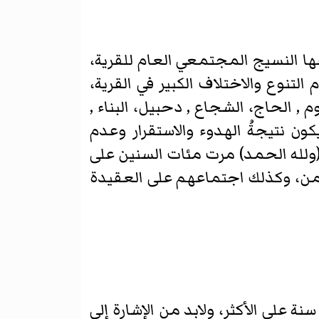
ا النسيج المجتمعي العام للقرية،
لتنوع والاختلاف الكبير في القرية،
, الحاج، الشجاع , دحبيل، البناء ,
ن نتيجةُ الهدوء والاستقرار وعدم
(ولله الحمد) مرت مئات السنين على
اليمن، وكذلك اجتماعهم على العقيدة
عد الاطلاع على أغلب البحوث يتضح أن عمر القرية( في موقعها الحالي لا يتعدى 500 سنة على الأكثر، ولابد من الإشارة إلى