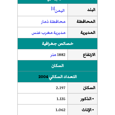
[1]
البلد
اليمن
المحافظة
محافظة ذمار
المديرية
مديرية مغرب عنس
خصائص جغرافية
الارتفاع
1882
متر
السكان
التعداد السكاني
2004
السكان
2٬197
• الذكور
1٬135
• الإناث
1٬062