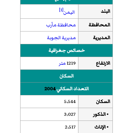
[1]
البلد
اليمن
المحافظة
محافظة مأرب
المديرية
مديرية الجوبة
خصائص جغرافية
الارتفاع
1219
متر
السكان
التعداد السكاني
2004
السكان
5٬544
• الذكور
3٬027
• الإناث
2٬517