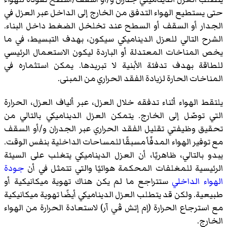
حتى يستطيع الهواء التدفق من الخارج إلى الداخل عبر العزل في
الجدار أو السقف أو السطح عند تخلخل الضغط داخل البناء.
الشرح التالي للعزل الديناميكي سيكون، بهدف التبسيط، في ما
يخص المناخات المعتدلة أو الباردة ليكون الاستعمال الرئيسي
للطاقة بهدف تدفئة الأبنية لا تبريدها. يمكن استثماره في
المناخات الحارة لزيادة الفقد الحراري من المبنى.
يلتقط الهواء أثناء تدفقه خلال العزل، عبر ألياف العزل، الحرارة
التي توصّل إلى الخارج. يتمكن العزل الديناميكي بالتالي من
تحقيق وظيفتي تقليل الفقد الحراري عبر الجدران و/أو السقف
مع توفير الهواء المدفّأ مسبقًا للمساحات الداخلية بنفس الوقت.
يبدو بالتالي، ظاهريًا، أن العزل الديناميكي يتغلب على السيئة
الرئيسية للمغلفات المحكمة هوائيًا والتي تتمثل في أن
جودة
الهواء الداخلي
ستتراجع ما لم يكن هناك تهوية ميكانيكية أو
طبيعية. ولكن قد يتطلب العزل الديناميكي أيضًا تهوية ميكانيكية
مع استرجاع الحرارة (إم إتش ڤي آر) لاستعادة الحرارة من الهواء
الخارج.