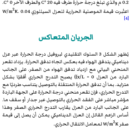
0.2 م والذي تبلغ درجة حرارة طرف فيه 20 °C والطرف الآخر 0 °C.
2
اعتُبرت قيمة الموصلية الحرارية للعزل السيللوزي 0.04 W/m
K.
[4]
الجريان المتعاكس
يُظهر الشكل 3 السلوك التقليدي لبروفيل درجة الحرارة عبر عزل
ديناميكي يتدفق الهواء فيه بعكس اتجاه تدفق الحرارة. يزداد تقعر
المنحني البياني مع ازدياد تدفق الهواء من الصفر. على الجانب
البارد من العزل x/L = 0)) يصبح التدرج الحراري أفقيًا بشكل
متزايد. بما أن تدفق الحرارة المنتقلة بالتوصيل يتناسب طرديًا مع
التدرج الحراري، فإن تقعر منحني درجة الحرارة على الجهة الباردة
مؤشر مباشر على الفقد الحراري بالتوصيل عبر جدار أو سقف ما.
على الجانب البارد من العزل يقارب التدرج الحراري الصفر وهذا
أساس الزعم القائل إن العزل الديناميكي يمكن أن يصل إلى قيمة
2
صفر W/m
K لمعامل الانتقال الحراري.