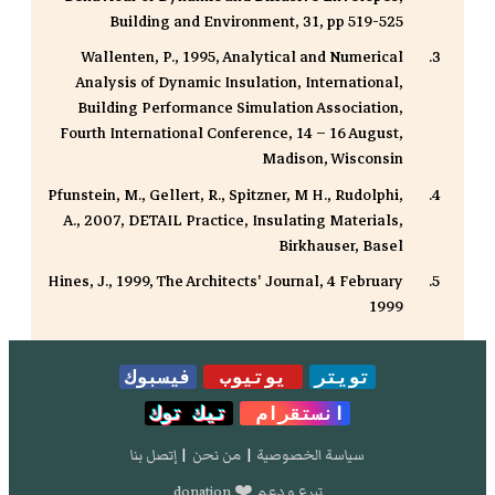
Building and Environment, 31, pp 519-525
Wallenten, P., 1995, Analytical and Numerical
Analysis of Dynamic Insulation, International,
Building Performance Simulation Association,
Fourth International Conference, 14 – 16 August,
Madison, Wisconsin
Pfunstein, M., Gellert, R., Spitzner, M H., Rudolphi,
A., 2007, DETAIL Practice, Insulating Materials,
Birkhauser, Basel
Hines, J., 1999, The Architects' Journal, 4 February
1999
تويتر
يوتيوب
فيسبوك
انستقرام
تيك توك
سياسة الخصوصية
|
من نحن
|
إتصل بنا
تبرع و دعم ❤️ donation