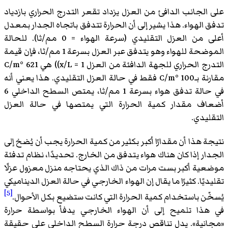
على الجانب الدافئ من العزل يزداد تقعر التدرج الحراري بازدياد
تدفق الهواء. هذا يشير إلى أن الحرارة تتدفق باتجاه الجدار بمعدل
أعلى من العزل التقليدي (سرعة الهواء = 0 مم/ثا). للحالة
الموضحة للهواء وهو يتدفق عبر العزل بسرعة 1 مم/ثا، فإن قيمة
التدرج الحراري للجهة الدافئة من العزل x/L = 1)) هي 621 °C/m
مقارنة بـ100 °C/m فقط في حالة العزل التقليدي. هذا يعني أنه
في حالة تدفق هواء بسرعة 1 مم/ثا، يمتص السطح الداخلي 6
أضعاف مقدار كمية الحرارة التي يمتصها في حالة العزل
التقليدي.
نتيجة هذا أن مقدارًا أكبر بكثير من كمية الحرارة يجب أن يُضخ إلى
الجدار إذا كان هناك هواء يتدفق من الخارج. تحديدًا، نظام تدفئة
موضعية أكبر بست مرات من ذاك الذي يحتاجه منزل معزول عزلًا
تقليديًا. كثيرًا ما يقال إن الهواء الخارجي في حالة العزل الديناميكي
[5]
يُسخّن باستخدام كمية الحرارة التي كانت ستضيع بكل الأحوال.
في هذا تلميح إلى أن الهواء الخارجي يدفأ بواسطة حرارة
«مجانية». يدل تناقص درجة حرارة السطح الداخلي على حقيقة