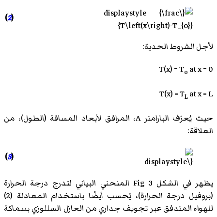
)
2
(
لأجل الشروط الحدية:
T(x) = T
at x = 0
o
T(x) = T
at x = L
L
حيث يُعرّف البارامتر A، المرافق لأبعاد المسافة (الطول)، من
العلاقة:
)
3
(
يظهر في الشكل Fig 3 المنحني البياني لتدرج درجة الحرارة
(بروفيل درجة الحرارة)، يُحسب أيضًا باستخدام المعادلة (2)
للهواء المتدفق عبر تجويف جداري من العازل السللوزي بسماكة