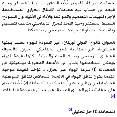
حسابات طريقة. يُفترض أيضًا التدفق البسيط المستقر وحيد
البعد في حساب قيم معاملات الانتقال الحراري المستخدمة
لإجراء تقييمات التصميم والموافقة والأداء في الأبنية، وإن النموذج
البسيط المستقر وحيد البعد للعزل الديناميكي مناسب لتصميم
وتقييم أداء بناء أو عنصر من البناء معزول ديناميكيًا.
العوازل كألواح البولي أوريثان، غير النفوذة للهواء بسبب بنيتها
الميكروية، غير المناسبة للعزل الديناميكي. العوازل كالصوف
الحجري والزجاجي وصوف الغنم والسيليلوز كلها نفوذة للهواء
ويمكن استخدامها بالتالي في الأغلفة المعزولة ديناميكيًا. في
المعادلة (1) سرعة الهواء عبر العزل، u تؤخذ كقيمة موجبة
عندما يكون تدفق الهواء في الاتجاه المعاكس لتدفق الموصلية
الحرارية (جريان غير مباشر أو متعاكس). المعادلة (2) أيضًا تنطبق
على حالة التدفق الحراري المستقر عبر جدران متعددة الطبقات.
[2]
[3]
للمعادلة (1) حل تحليلي