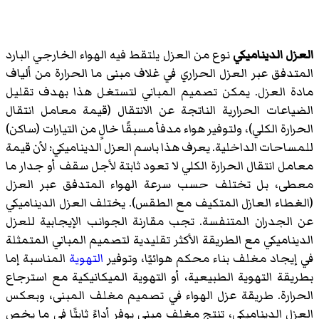
العزل الديناميكي
نوع من العزل يلتقط فيه الهواء الخارجي البارد
المتدفق عبر العزل الحراري في غلاف مبنى ما الحرارة من ألياف
مادة العزل. يمكن تصميم المباني لتستغل هذا بهدف تقليل
الضياعات الحرارية الناتجة عن الانتقال (قيمة معامل انتقال
الحرارة الكلي)، ولتوفير هواء مدفأ مسبقًا خالٍ من التيارات (ساكن)
للمساحات الداخلية. يعرف هذا باسم العزل الديناميكي؛ لأن قيمة
معامل انتقال الحرارة الكلي لا تعود ثابتة لأجل سقف أو جدار ما
معطى، بل تختلف حسب سرعة الهواء المتدفق عبر العزل
(الغطاء العازل المتكيف مع الطقس). يختلف العزل الديناميكي
عن الجدران المتنفسة. تجب مقارنة الجوانب الإيجابية للعزل
الديناميكي مع الطريقة الأكثر تقليدية لتصميم المباني المتمثلة
في إيجاد مغلف بناء محكم هوائيًا، وتوفير
التهوية
المناسبة إما
بطريقة التهوية الطبيعية، أو التهوية الميكانيكية مع استرجاع
الحرارة. طريقة عزل الهواء في تصميم مغلف المبنى، وبعكس
العزل الديناميكي، تنتج مغلف مبنى يوفر أداءً ثابتًا في ما يخص