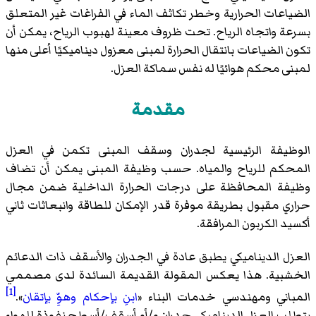
الضياعات الحرارية وخطر تكاثف الماء في الفراغات غير المتعلق
بسرعة واتجاه الرياح. تحت ظروف معينة لهبوب الرياح، يمكن أن
تكون الضياعات بانتقال الحرارة لمبنى معزول ديناميكيًا أعلى منها
لمبنى محكم هوائيًا له نفس سماكة العزل.
مقدمة
الوظيفة الرئيسية لجدران وسقف المبنى تكمن في العزل
المحكم للرياح والمياه. حسب وظيفة المبنى يمكن أن تضاف
وظيفة المحافظة على درجات الحرارة الداخلية ضمن مجال
حراري مقبول بطريقة موفرة قدر الإمكان للطاقة وانبعاثات ثاني
أكسيد الكربون المرافقة.
العزل الديناميكي يطبق عادة في الجدران والأسقف ذات الدعائم
الخشبية. هذا يعكس المقولة القديمة السائدة لدى مصممي
[1]
المباني ومهندسي خدمات البناء «
ابنِ بإحكام وهوِّ بإتقان
».
يتطلب العزل الديناميكي جدران و/أو أسقف/أسطح نفوذة للهواء