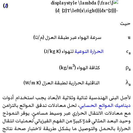
)
1
(
حيث
u
سرعة الهواء عبر طبقة العزل (م/ثا)
c
الحرارة النوعية
للهواء (J/kg K)
a
3
ρ
كثافة الهواء (kg/m
)
a
λ
الناقلية الحرارية لطبقة العزل (W/m K)
a
لأجل البنى الهندسية ثنائية وثلاثية الأبعاد يجب استخدام أدوات
ديناميك الموائع الحسابي
، لحل معادلات تدفق الموائع بالتزامن
مع معادلات الانتقال الحراري عبر وسيط مساميٍّ. يوفر النموذج
وحيد البعد المثالي قدرًا كبيرًا من الفهم الفيزيائي لعمليات انتقال
الحرارة بالحمل والتوصيل ما يشكل طريقة لاختبار صحة نتائج