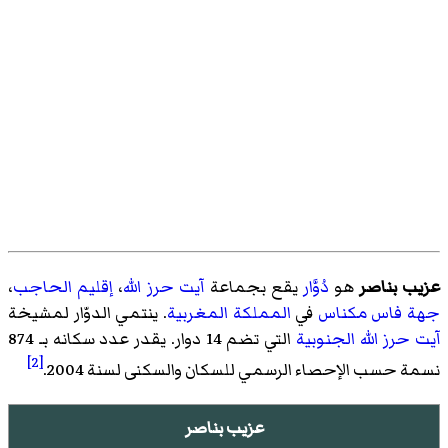
عزيب بناصر
هو
دُوَّار
يقع بجماعة
آيت حرز الله
،
إقليم الحاجب
،
جهة فاس مكناس
في
المملكة المغربية
. ينتمي الدوّار لمشيخة
آيت حرز الله الجنوبية
التي تضم 14 دوار. يقدر عدد سكانه بـ 874
[2]
نسمة حسب الإحصاء الرسمي للسكان والسكنى لسنة 2004.
عزيب بناصر