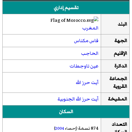
تقسيم إداري
البلد
المغرب
الجهة
فاس مكناس
الإقليم
الحاجب
الدائرة
عين تاوجطات
الجماعة
آيت حرز الله
القروية
المشيخة
آيت حرز الله الجنوبية
السكان
التعداد
874 نسمة
(إحصاء
2004
)