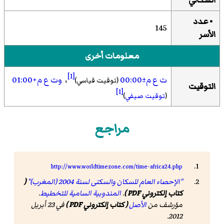
السكاني
• عدد
145
الأسر
معلومات أخرى
[1]
ت ع م±00:00
،
وت ع م+01:00
(توقيت قياسي)
التوقيت
[1]
(
توقيت صيفي
)
مراجع
http://www.worldtimezone.com/time-africa24.php
"الإحصاء العام للسكان والسكنى لسنة 2004 (المغرب)"
(
كتاب إلكتروني PDF )
.
المندوبية السامية للتخطيط
.
مؤرشف من
الأصل
( كتاب إلكتروني PDF )
في 23 أبريل
2012.