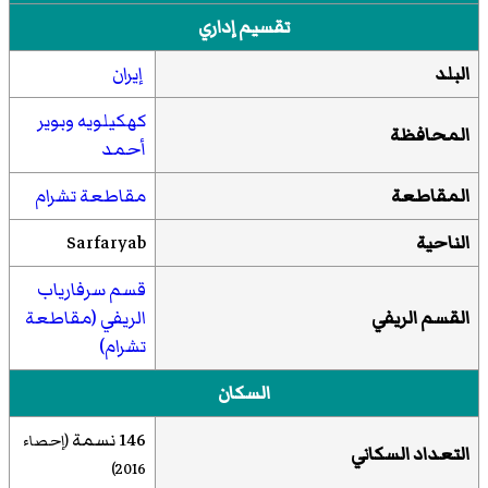
تقسيم إداري
البلد
إيران
كهكيلويه وبوير
المحافظة
أحمد
المقاطعة
مقاطعة تشرام
الناحية
Sarfaryab
قسم سرفارياب
القسم الريفي
الريفي (مقاطعة
تشرام)
السكان
146 نسمة
(إحصاء
التعداد السكاني
)
2016