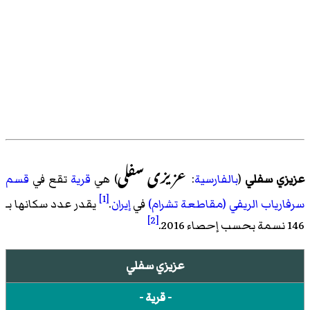
عزیزی سفلی
عزيزي سفلي
(
بالفارسية
:
) هي
قرية
تقع في
قسم
[1]
سرفارياب الريفي (مقاطعة تشرام)
في
إيران
.
يقدر عدد سكانها بـ
[2]
146 نسمة بحسب
إحصاء 2016
.
عزيزي سفلي
- قرية -