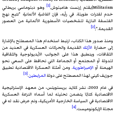
[1]
Militarism)بقلم إرنست هامبلوش,
وهو دبلوماسي بريطاني
خدم لفترات طويلة. في رأيه، فإن
الفاشية الألمانية
"تتبع نهج
الفلسفة النازية للشخصيات الأسطورية الألمانية من العصور
[2]
القديمة.";
ومنذ صدور هذا الكتاب، ارتبط استخدام هذا المصطلح بالإشارة
إلى حضارة
الآزتك
القديمة والحركات العسكرية في العديد من
الثقافات، وينطبق هذا على الجوانب الأيديولوجية والثقافية
للدولة أو المجتمع أو الجماعة التي تحافظ على السعي نحو
الهيمنة أو
الإمبراطورية
. ومن أمثلة العسكرة الاقتصادية تطبيق
[3]
جوزيف كيني لهذا المصطلح على دولة
المرابطين
.
في عام 2003، نشر كلايد بريستويتس، من معهد الإستراتيجية
الاقتصادية كتابًا يتضمن تحليله لما أسماه النزعة العسكرية
الاقتصادية في السياسة الخارجية الأمريكية، وتم عرض نقد له في
[4]
مجلة الإيكونوميست.