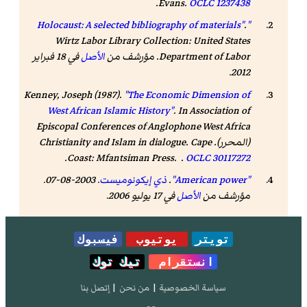
.
Evans.
OCLC
1237438
.
"Holocaust: A selected bibliography of materials"
Wirtz Labor Library Collection: United States
Department of Labor. مؤرشف من
الأصل
في 18 فبراير
.
2012
Kenney, Joseph (1987).
"The Economic Dimension of
West African Islamic History"
. In Association of
Episcopal Conferences of Anglophone West Africa
(المحرر).
. Cape
Christianity and Islam in dialogue
.
Coast: Mfantsiman Press. .
OCLC
30117272
"American power"
.
ذي إيكونوميست
. 2003-08-07.
مؤرشف من
الأصل
في 17 يوليو 2006
.
تويتر
يوتيوب
فيسبوك
انستقرام
تيك توك
سياسة الخصوصية
|
من نحن
|
إتصل بنا