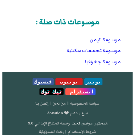
موسوعات ذات صلة :
موسوعة اليمن
موسوعة تجمعات سكانية
موسوعة جغرافيا
تويتر
يوتيوب
فيسبوك
انستقرام
تيك توك
سياسة الخصوصية
|
من نحن
|
إتصل بنا
تبرع و دعم ❤️ donation
المحتوى مرخص تحت
رخصة المشاع الإبداعي 3.0
شروط الإستخدام
|
إخلاء المسؤولية