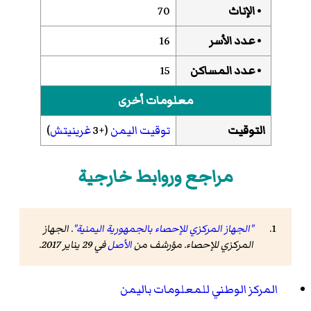
• الإناث
70
• عدد الأسر
16
• عدد المساكن
15
معلومات أخرى
التوقيت
توقيت اليمن
(+3
غرينيتش
)
مراجع وروابط خارجية
"الجهاز المركزي للإحصاء بالجمهورية اليمنية"
. الجهاز
المركزي للإحصاء. مؤرشف من
الأصل
في 29 يناير 2017
.
المركز الوطني للمعلومات باليمن