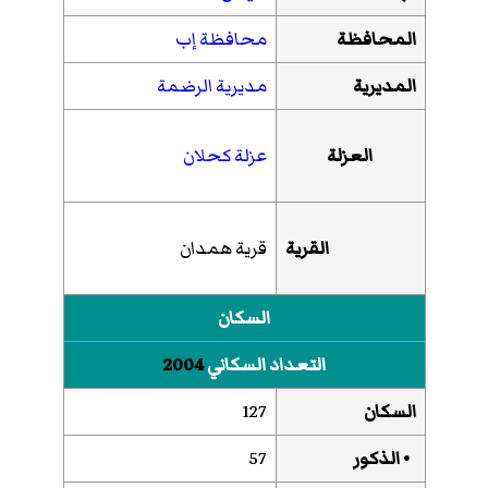
المحافظة
محافظة إب
المديرية
مديرية الرضمة
العزلة
عزلة كحلان
القرية
قرية همدان
السكان
التعداد السكاني
2004
السكان
127
• الذكور
57