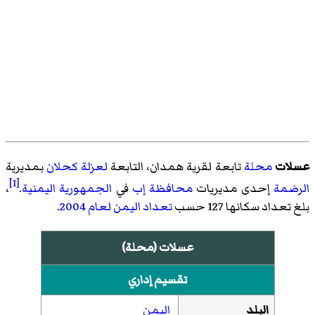
عسلات
محلة
تابعة
لقرية همدان
، التابعة
لعزلة كحلان
بمديرية
[1]
الرضمة
إحدى مديريات
محافظة إب
في
الجمهورية اليمنية
.
،
بلغ تعداد سكانها 127 حسب
تعداد اليمن لعام 2004
.
عسلات (محلة)
تقسيم إداري
البلد
اليمن