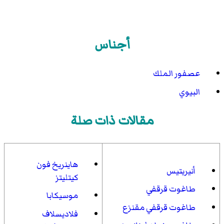
أجناس
عصفور الملك
البيوي
مقالات ذات صلة
هاينريخ فون
أنيريتيس
كيتليتز
طاغوت قرقفي
موسيكابا
طاغوت قرقفي مقنزع
فلاديسلاف