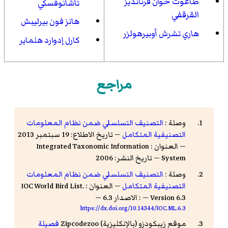
طاغوت خوان فرنانديز
تاشانوفسكي
القرقفي
هانز فون بيرليبش
هاري تشرش أوبيرهولزر
كارل إدوارد هلماير
مراجع
وصلة :
التصنيف التسلسلي ضمن نظام المعلومات
التصنيفية المتكامل
— تاريخ الاطلاع: 19 سبتمبر 2013
— العنوان : Integrated Taxonomic Information
System — تاريخ النشر: 2006
وصلة :
التصنيف التسلسلي ضمن نظام المعلومات
التصنيفية المتكامل
— العنوان : IOC World Bird List.
Version 6.3 — : الاصدار 6.3 —
https://dx.doi.org/10.14344/IOC.ML.6.3
موقع زيبكودزو (بالإنكليزية) Zipcodezoo
فصيلة