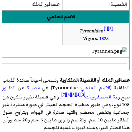
الفصيلة:
عصافير الملك
الاسم العلمي
[1]
[2]
Tyrannidae
Vigors،
1825
عصافير الملك
أو
الفصيلة الملكاوية
وتسمى أحياناً صائدة الذباب
الطاغية (
الاسم العلمي
:
Tyrannidae
) هي
فصيلة
من
الطيور
[7]
[6]
[5]
[4]
[3]
تتبع
رتبة
العصفوريات
. وهي فصيلة طيور تتكون من
108 نوع، وهي طيور صغيرة الحجم تعيش في صورة منفردة غير
جماعية وتقضي معظم وقتها طائرة في الهواء، ويتراوح طول
الطائر ما بين 10 سم، و21 سم والوزن ما بين 6 جم و20 جم ورأس
هذا الطائر كبير، وعينه كبيرة بالنسبة للجسم.