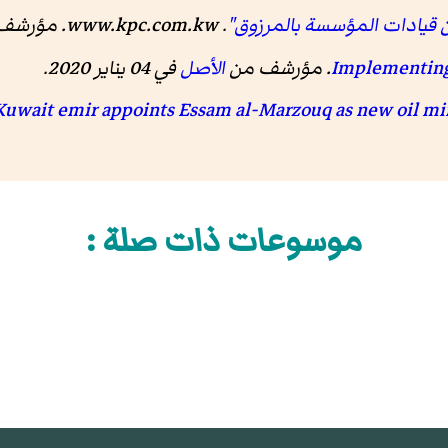
.
www.kpc.com.kw
. مؤرشف
. مؤرشف من
الأصل
في 04 يناير 2020
.
موسوعات ذات صلة :