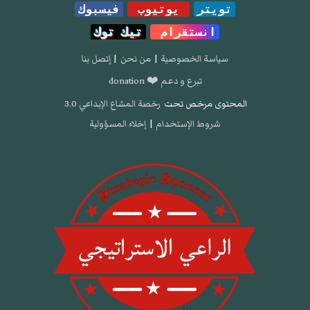
تويتر
يوتيوب
فيسبوك
انستقرام
تيك توك
سياسة الخصوصية
|
من نحن
|
إتصل بنا
تبرع و دعم ❤️ donation
المحتوى مرخص تحت
رخصة المشاع الإبداعي 3.0
شروط الإستخدام
|
إخلاء المسؤولية