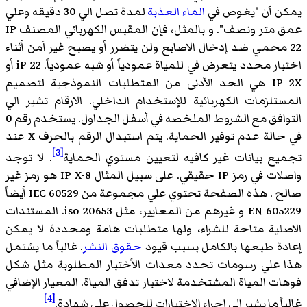
يمكن أن "يغوص في
الماء العذبة
لمدة تصل الي 30 دقيقه وعلي
عمق متر ونصف". و بالمثل، فإن المقبس الكهربائي المصنف IP
22 محمي ضد إدخال الاصابع ولن يتضرر أو يصبح غير آمن أثناء
اختبار محدد يتعرض في للمياة عمودياً أو شبه عمودياً. iP 22 أو
IP 2X هي الحد الأدنى من المتطلبات النموذجية لتصميم
المستلزمات الكهربائية للإستخدام الداخلي. الارقام تشير الي
التوافق مع الشروط الملخصه في أسفل الجداول. يستخدم رقم 0
في حالة عدم توفير الحماية. يتم استبدال الرقم بالحرف X عند
[3]
تجميع بيانات غير كافيه لتعيين مستوي الحماية
. لا توجد
واصلات في رمز IP حقيقي. على سبيل المثال IP X-8 هو رمز غير
صالح . هذه الصفحة تحتوي علي مجموعة من IEC 60529 أيضاً
EN 605229 و غيرهم من المعايير، مثل iso 20653. المستندات
الاصلية متاحة للشراء، ولها متطلبات هامة ومحددة لا يمكن
إعادة طبعها بالكامل بسبب قيود
حقوق النشر
. غالباً ما يشتمل
هذا علي رسومات تحدد معدات الأختبار المطلوبة مثل شكل
فوهات المياة المشتخدمة لاختبار تدفق المياة. المعيار الإضافي
[4]
غالباً ما يشير الي إجراء الاختبارات للحصول علي شهادة.