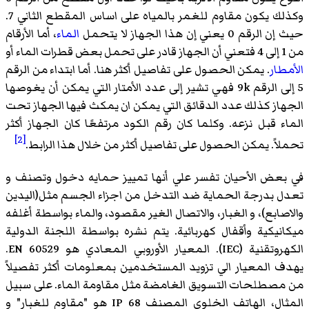
وكذلك يكون مقاوم للغمر بالمياه على اساس المقطع الثاني 7.
حيث إن الرقم 0 يعني إن هذا الجهاز لا يتحمل
الماء
، أما الأرقام
من 1 إلى 4 فتعني أن الجهاز قادر على تحمل بعض قطرات الماء أو
الأمطار
. يمكن الحصول على تفاصيل أكثر هنا. أما ابتداء من الرقم
5 إلى الرقم 9k فهي تشير إلى عدد الأمتار التي يمكن أن يغوصها
الجهاز كذلك عدد الدقائق التي يمكن ان يمكث فيها الجهاز تحت
الماء قبل نزعه. وكلما كان رقم الكود مرتفعًا كان الجهاز أكثر
[2]
تحملاً. يمكن الحصول على تفاصيل أكثر من خلال هذا الرابط.
في بعض الأحيان تفسر علي أنها تمييز حمايه دخول وتصنف و
تعدل بدرجة الحماية ضد التدخل من اجزاء الجسم مثل(اليدين
والاصابع)، و الغبار، والاتصال الغير مقصود، والماء بواسطة أغلفه
ميكانيكية وأقفال كهربائية. يتم نشره بواسطة اللجنة الدولية
الكهروتقنية (IEC). المعيار الأوروبي المعادي هو EN 60529.
يهدف المعيار الي تزويد المستخدمين بمعلومات أكثر تفصيلاً
من مصطلحات التسويق الغامضة مثل مقاومة الماء. على سبيل
المثال، الهاتف الخلوي المصنف IP 68 هو "مقاوم للغبار" و