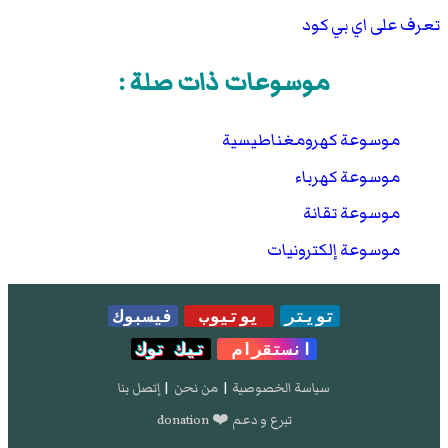
تعرف على اي بي كود
موسوعات ذات صلة :
موسوعة كهرومغناطيسية
موسوعة كهرباء
موسوعة تقانة
موسوعة إلكترونيات
تويتر
يوتيوب
فيسبوك
انستقرام
تيك توك
سياسة الخصوصية
|
من نحن
|
إتصل بنا
تبرع و دعم ❤️ donation