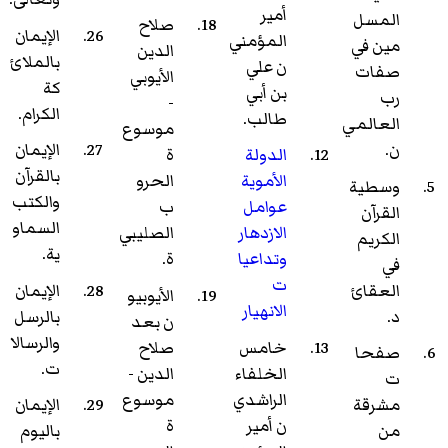
أمير
المسل
صلاح
الإيمان
المؤمني
مين في
الدين
بالملائ
ن علي
صفات
الأيوبي
كة
بن أبي
رب
-
الكرام.
طالب.
العالمي
موسوع
ن.
الإيمان
الدولة
ة
بالقرآن
الأموية
الحرو
وسطية
والكتب
عوامل
ب
القرآن
السماو
الازدهار
الصليبي
الكريم
ية.
وتداعيا
ة.
في
ت
العقائ
الإيمان
الأيوبيو
الانهيار
د.
بالرسل
ن بعد
والرسالا
خامس
صلاح
صفحا
ت.
الخلفاء
الدين -
ت
الراشدي
موسوع
مشرقة
الإيمان
ن أمير
ة
من
باليوم