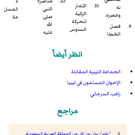
مناصرة
ة
الثمار
ته
النبي
المسل
الزكية
وعصره.
صلى
مة
للحركة
الله
فصل
السنوس
عليه
الخطا
انظر أيضاً
الجماعة الليبية المقاتلة
الإخوان المسلمون في ليبيا
راغب السرجاني
مراجع
"عام / بيان من كل من المملكة العربية السعودية