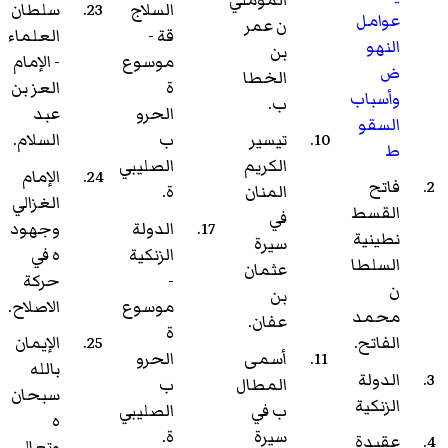
السلاج
سلطان
عوامل
ن عمر
قة -
العلماء
النهو
بن
موسوع
- الإمام
ض
الخطا
ة
العز بن
وأسباب
ب.
الحرو
عبد
السقو
تيسير
ب
السلام.
ط
الكريم
الصليبي
الإمام
فاتح
المنان
ة.
الغزالي
القسط
في
الدولة
وجهود
نطينية
سيرة
الزنكية
ه في
السلطا
عثمان
-
حركة
ن
بن
موسوع
الاصلاح.
محمد
عفان.
ة
الفاتح.
الإيمان
أسمى
الحرو
بالله
الدولة
المطال
ب
سبحان
الزنكية
ب في
الصليبي
ه
سيرة
ة.
عقيدة
وتعالى.