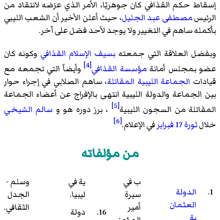
إسقاط حكم القذافي كان جوهريًا، الأمر الذي عرَضه لانتقاد من
الرئيس
مصطفى عبد الجليل
، حيث أعلن الأخير أن الشعب الليبي
بأكمله ساهم في التغيير ولا يوجد لأحد فضل على آخر.
وبفضل العلاقة التي جمعته
بسيف الإسلام القذافي
وكونه كان
[4]
عضو بمجلس أمانة
مؤسسة القذافي
وأيضاً التي تجمعه مع
قيادات
الجماعة الليبية المقاتلة
، ساهم الصلابي في إجراء حوار
بين الجماعة والدولة الليبية انتهى بالإفراج عن أعضاء الجماعة
[5]
المقاتلة من السجون الليبية
، برز دوره هو و
سالم الشيخي
[6]
خلال
ثورة 17 فبراير
في الإعلام.
من مؤلفاته
ب في
ية في
وسلم -
الدولة
سيرة
ليبيا.
الجدل
العثمان
أمير
الثقافي.
دولة
ية
المؤمني