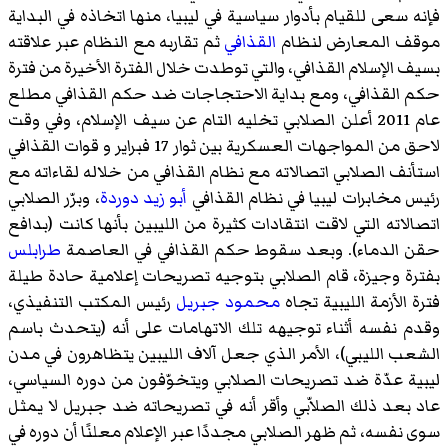
فإنه سعى للقيام بأدوار سياسية في ليبيا، منها اتخاذه في البداية
موقف المعارض لنظام
القذافي
ثم تقاربه مع النظام عبر علاقته
بسيف الإسلام القذافي، والتي توطدت خلال الفترة الأخيرة من فترة
حكم القذافي، ومع بداية الاحتجاجات ضد حكم القذافي مطلع
عام 2011 أعلن الصلابي تخليه التام عن سيف الإسلام، وفي وقت
لاحق من المواجهات العسكرية بين ثوار 17 فبراير و قوات القذافي
استأنف الصلابي اتصالاته مع نظام القذافي من خلاله لقاءاته مع
رئيس مخابرات ليبيا في نظام القذافي
أبو زيد دوردة
، وبرّر الصلابي
اتصالاته التي لاقت انتقادات كثيرة من الليبين بأنها كانت (بدافع
حقن الدماء). وبعد سقوط حكم القذافي في العاصمة
طرابلس
بفترة وجيزة، قام الصلابي بتوجيه تصريحات إعلامية حادة طيلة
فترة الأزمة الليبية تجاه
محمود جبريل
رئيس المكتب التنفيذي،
وقدم نفسه أثناء توجيهه تلك الاتهامات على أنه (يتحدث باسم
الشعب الليبي)، الأمر الذي جعل آلاف الليبين يتظاهرون في مدن
ليبية عدّة ضد تصريحات الصلابي ويتخوّفون من دوره السياسي،
عاد بعد ذلك الصلاّبي وأقر أنه في تصريحاته ضد جبريل لا يمثل
سوى نفسه، ثم ظهر الصلابي مجددًا عبر الإعلام معلنًا أن دوره في