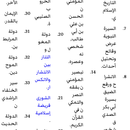
المؤمني
الحرو
التاريخ
الآخر.
ن
ب
الإسلام
الإيمان
الحسن
الصليبي
ي.
بالقدر.
بن علي
ة.
السيرة
بن أبي
دولة
دولة
النبوية
طالب,
المرابط
المغو
عرض
شخصي
ين.
ل و
وقائع
ته
التتار
دولة
وتحليل
وعصره.
بين
الموح
أحداث.
تبصير
الانتشار
دين.
الانشرا
المؤمني
والانكس
سير
ح ورفع
ن بفقه
ار
.
الخلفاء
الضيق
النصر
الشورى
الراشدي
بسيرة
والتمكي
فريضة
ن
أبي بكر
ن في
إسلامية
الصدي
الدولة
القرآن
.
ق
الحديث
الكريم.
شخصي