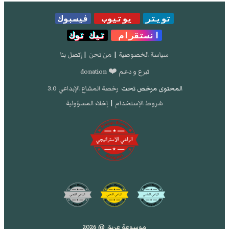
تويتر
يوتيوب
فيسبوك
انستقرام
تيك توك
سياسة الخصوصية
|
من نحن
|
إتصل بنا
تبرع و دعم ❤️ donation
المحتوى مرخص تحت
رخصة المشاع الإبداعي 3.0
شروط الإستخدام
|
إخلاء المسؤولية
موسوعة عريق @ 2026