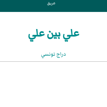
عريق
علي بين علي
دراج تونسي