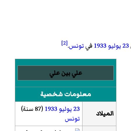
[2]
23 يوليو
1933
في
تونس
.
علي بين علي
معلومات شخصية
23 يوليو
1933
(87 سنة)
الميلاد
تونس