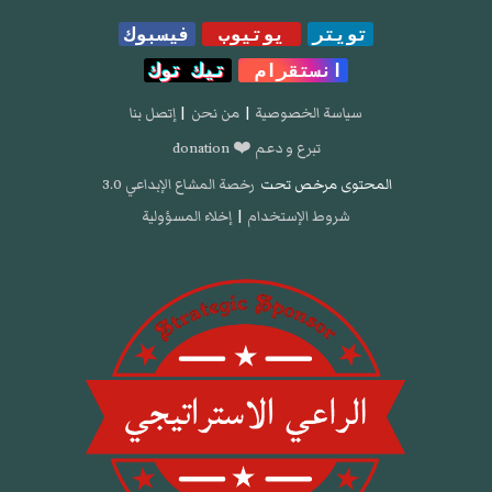
تويتر
يوتيوب
فيسبوك
انستقرام
تيك توك
سياسة الخصوصية
|
من نحن
|
إتصل بنا
تبرع و دعم ❤️ donation
المحتوى مرخص تحت
رخصة المشاع الإبداعي 3.0
شروط الإستخدام
|
إخلاء المسؤولية