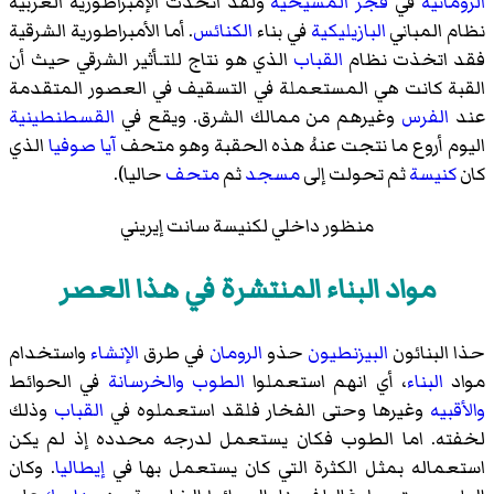
الرومانية
في
فجر المسيحية
ولقد اتخذت الإمبراطورية الغربية
نظام المباني
البازيليكية
في بناء
الكنائس
. أما الأمبراطورية الشرقية
فقد اتخذت نظام
القباب
الذي هو نتاج للتـأثير الشرقي حيث أن
القبة كانت هي المستعملة في التسقيف في العصور المتقدمة
عند
الفرس
وغيرهم من ممالك الشرق. ويقع في
القسطنطينية
اليوم أروع ما نتجت عنهُ هذه الحقبة وهو متحف
آيا صوفيا
الذي
كان
كنيسة
ثم تحولت إلى
مسجد
ثم
متحف
حاليا).
منظور داخلي لكنيسة سانت إيريني
مواد البناء المنتشرة في هذا العصر
حذا البنائون
البيزنطيون
حذو
الرومان
في طرق
الإنشاء
واستخدام
مواد
البناء
، أي انهم استعملوا
الطوب
والخرسانة
في الحوائط
والأقبيه
وغيرها وحتى الفخار فلقد استعملوه في
القباب
وذلك
لخفته. اما الطوب فكان يستعمل لدرجه محدده إذ لم يكن
استعماله بمثل الكثرة التي كان يستعمل بها في
إيطاليا
. وكان