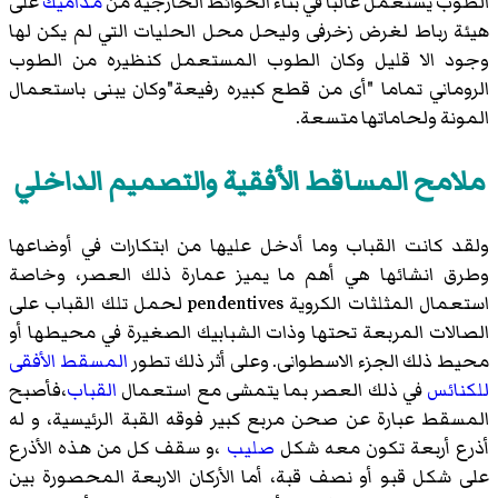
الطوب يستعمل غالبا في بناء الحوائط الخارجية من
مداميك
على
هيئة رباط لغرض زخرفى وليحل محل الحليات التي لم يكن لها
وجود الا قليل وكان الطوب المستعمل كنظيره من الطوب
الروماني تماما "أى من قطع كبيره رفيعة"وكان يبنى باستعمال
المونة ولحاماتها متسعة.
ملامح المساقط الأفقية والتصميم الداخلي
ولقد كانت القباب وما أدخل عليها من ابتكارات في أوضاعها
وطرق انشائها هي أهم ما يميز عمارة ذلك العصر، وخاصة
استعمال المثلثات الكروية pendentives لحمل تلك القباب على
الصالات المربعة تحتها وذات الشبابيك الصغيرة في محيطها أو
محيط ذلك الجزء الاسطوانى. وعلى أثر ذلك تطور
المسقط الأفقى
للكنائس
في ذلك العصر بما يتمشى مع استعمال
القباب
،فأصبح
المسقط عبارة عن صحن مربع كبير فوقه القبة الرئيسية، و له
أذرع أربعة تكون معه شكل
صليب
،و سقف كل من هذه الأذرع
على شكل قبو أو نصف قبة، أما الأركان الاربعة المحصورة بين