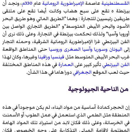
القسطنطينية
عاصمة
الإمبراطورية الرومانية
عام
330م
، ونجد أن
بيزنطة ه تقع على سبع هضاب وكانت أيضا تقع على ملتقى
طريقين رئيسيين للتجارة : وهما "الطريق المائي وهو طريق البحر
الأسود والبحر الأبيض المتوسط"و "الطريق التجاري الواصل بين
أوروبا وآسيا" ولذلك تحكمت بيزنطة في التجارة. وعلى ذلك نرى أن
الفن البيزنطي غزا الإمبراطورية الرومانية الشرقية، وحمله التجار
إلى
اليونان
وسوريا
وآسيا الصغرى
وروسيا
حتى المناطق الواقعة
غرب البحر الأبيض المتوسط مثل
فينسيا
ورافينا
وغيرها، وكان لهذا
الفن البيزنطي
تأثير كبير على
العمارة
في هذه المناطق المختلفة
حيث لعب الموقع
الجغرافي
دورا هاما في هذا الشأن.
من الناحية الجيولوجية
إن الحجر كمادة أساسية من مواد البناء، لم يكن موجوداً في هذه
المنطقة مثل الطمي الذي استعمل في عمل الطوب أو الأسمنت
في الخرسانة، وعلى ذلك فكان لابد من استيراد تلك المواد الهامة
المطلوبة لإقامة المباني التذكارية على وجه الخصوص فكان