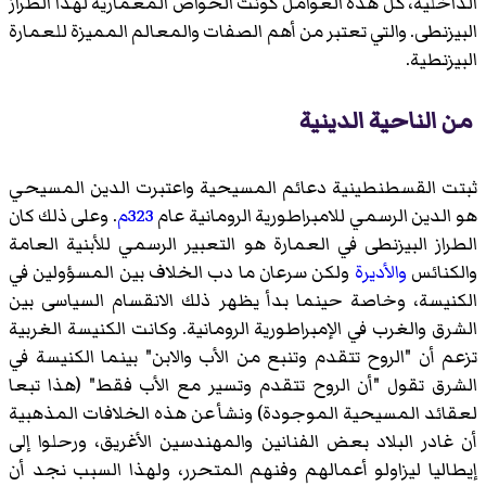
الداخلية، كل هذه العوامل كونت الخواص المعمارية لهذا الطراز
البيزنطى. والتي تعتبر من أهم الصفات والمعالم المميزة للعمارة
البيزنطية.
من الناحية الدينية
ثبتت القسطنطينية دعائم المسيحية واعتبرت الدين المسيحي
هو الدين الرسمي للامبراطورية الرومانية عام
323م
. وعلى ذلك كان
الطراز البيزنطى في العمارة هو التعبير الرسمي للأبنية العامة
والكنائس
والأديرة
ولكن سرعان ما دب الخلاف بين المسؤولين في
الكنيسة، وخاصة حينما بدأ يظهر ذلك الانقسام السياسى بين
الشرق والغرب في الإمبراطورية الرومانية. وكانت الكنيسة الغربية
تزعم أن "الروح تتقدم وتنبع من الأب والابن" بينما الكنيسة في
الشرق تقول "أن الروح تتقدم وتسير مع الأب فقط" (هذا تبعا
لعقائد المسيحية الموجودة) ونشأ عن هذه الخلافات المذهبية
أن غادر البلاد بعض الفنانين والمهندسين الأغريق، ورحلوا إلى
إيطاليا ليزاولو أعمالهم وفنهم المتحرر، ولهذا السبب نجد أن