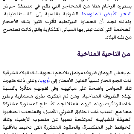
يستورد الرخام مثلا من المحاجر التي تقع في منطقة حوض
البحر الأبيض المتوسط
الشرقية بالنسبة إلى القسطنطينية،
ولذلك نجد أن العمارة البيزنطية تأثرت كثيرا بتلك الأحجار
الضخمة التي كانت تبنى بها المباني التذكارية والتي كانت تستخرج
من تلك البلاد.
من الناحية المناخية
لم يغفل الرومان ظروف عوامل بلادهم الجوية، تلك البلاد الشرقية
ذات الجو الحار نسبياً القليل الأمطار إلى
أوروبا
، وعلى ذلك ظهرت
تلك العوامل واضحة على مبانيهم وفي فنونهم متأثرة بالنسبة
لهذه الظروف المناخية، ومن ثم ابتكرت طرق معمارية وطرز
خاصة وتأثرت بها مبانيهم. فمثلا نجد الأسطح المستوية مشتركة
معا مع القباب ذات الطابق الشرقي الأصيل، والفتحات الصغيرة
الضيقة للشبابيك المرتفعة نسبيا عن منسوب الأرضية، وتلك
الحوائط غير المنكسرة، والعقود المتكررة التي تحيط بالأفنية