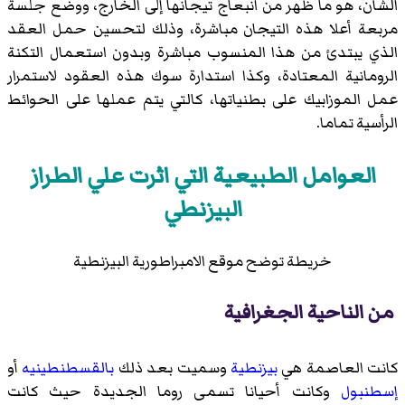
الشأن، هو ما ظهر من انبعاج تيجانها إلى الخارج، ووضع جلسة
مربعة أعلا هذه التيجان مباشرة، وذلك لتحسين حمل العقد
الذي يبتدئ من هذا المنسوب مباشرة وبدون استعمال التكنة
الرومانية المعتادة، وكذا استدارة سوك هذه العقود لاستمرار
عمل الموزابيك على بطنياتها، كالتي يتم عملها على الحوائط
الرأسية تماما.
العوامل الطبيعية التي اثرت علي الطراز
البيزنطي
خريطة توضح موقع الامبراطورية البيزنطية
من الناحية الجغرافية
كانت العاصمة هي
بيزنطية
وسميت بعد ذلك
بالقسطنطينيه
أو
إسطنبول
وكانت أحيانا تسمى روما الجديدة حيث كانت