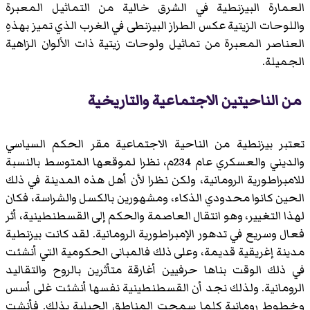
العمارة البيزنطية في الشرق خالية من التماثيل المعبرة
واللوحات الزيتية عكس الطراز البيزنطى في الغرب الذي تميز بهذهِ
العناصر المعبرة من تماثيل ولوحات زيتية ذات الألوان الزاهية
الجميلة.
من الناحيتين الاجتماعية والتاريخية
تعتبر بيزنطية من الناحية الاجتماعية مقر الحكم السياسي
والديني والعسكري عام 234م، نظرا لموقعها المتوسط بالنسبة
للامبراطورية الرومانية، ولكن نظرا لأن أهل هذه المدينة في ذلك
الحين كانوا محدودي الذكاء، ومشهورين بالكسل والشراسة، فكان
لهذا التغيير، وهو انتقال العاصمة والحكم إلى القسطنطينية، أثر
فعال وسريع في تدهور الإمبراطورية الرومانية. لقد كانت بيزنطية
مدينة إغريقية قديمة، وعلى ذلك فالمبانى الحكومية التي أنشئت
في ذلك الوقت بناها حرفيين أغارقة متأثرين بالروح والتقاليد
الرومانية. ولذلك نجد أن القسطنطينية نفسها أنشئت غلى أسس
وخطوط رومانية كلما سمحت المناطق الجبلية بذلك. فأنشت