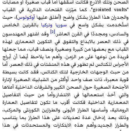
الصحن وتلك الاذرع فكانت أسقفها اما قباب صغيرة أو مصابات
"grointed vaults". كما ميّزت الفتحات الدائرية في القباب
والجدران هذا الطراز بشكل واضح (اُطلق عليها
أوكولوس
)، حيث
استُخدمت بشكل واسع في
سوريا
وتركيا
بالقرنين الخامس
[2]
والسادس، ومجددًا في القرن العاشر.
وقد اشتهر المهندسون
في ذلك العصر بالابداع والتفوق في التكوين المعمارى لهذه
القباب مع بعضها من كبيرة وصغيرة ونصف قباب، مما جعلها
فريدة من نوعها على مر الزمن. وأهم ما يلاحظ أيضا أن أبراج
الأجراس للكنائس لم تظهر في هذه المنشئات في ذلك العصر. أما
من حبث الوجهات الخارجية لتلك الكنائس، فقد كانت بسيطة
قوية معبرة، ذات صف واحد أوأكثر من الشبابيك الصغيرة لإنارة
الأجنحة الصغيرة حول الصحن الكبير والشرفات الداخلية أعلاها
والتي أخذ استعمالها في الانتشار.وأما من حيث التفاصيل
المعمارية الداخلية فكانت أقرب ما تكون لتفاصيل العمارة
الرومانية، وأساسها الطراز الأيونى والطرازين الكورنثى والمركب،
وذلك بعد إدخال عدة تعديلات على هذا الطراز بما يتناسب
والطراز الجديد.وأهم هذه الابتكارات والمستحدثات في هذا