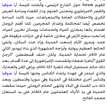
الفورم forum حول الشارع الرئيسى، وأنشئت كنيسة
آيا صوفيا
والقصر الامبراطوري ومجلس العلوم ودار القضاء وساحة العرض
الكبرى والاحتفالات العامة والاستعراضات، حيث كانت الساحة
تخصص أيضا لمحاكمة وإعدام المجرمين. كما أهتم الرومان
اهتمام بالغا بمجارى المياه والحمامات ووسائل تخزين المياه،
إما تحت سطح الأرض في مخازن خاصة أو في خزانات مرفوعة على
عمد. وبمرور الأيام إتسعت المدينة وزاد عدد السكان، وانشئ
الحائط العظيم ببوابته وأبراجه المشهورة الذي بناه تيودور الثاني
عام 413م لحماية المدينة. ولكن خلف قسطنطين "الرجل
القوى"أباطرة ضعفاء وانقسمت الإمبراطورية إلى عدة أقسام، بعد
ذلك حكم جستنتيان البلاد للفترة 527-565م، وراعى الفن والعمارة،
والذي استمر في عهده بإنشاء الكنائس ومنها كنيسة
آيا صوفيا
وكنائس أخرى مختلفة في المدينة وفي سوريا وفلسطين. وبعد
ذلك دب الفساد في البلاد وانتهى الحكم الرومانى حينما سقطت
المدينة في يد الأتراك العثمانيين عام 1453م على يد السلطان
محمد الفاتح.