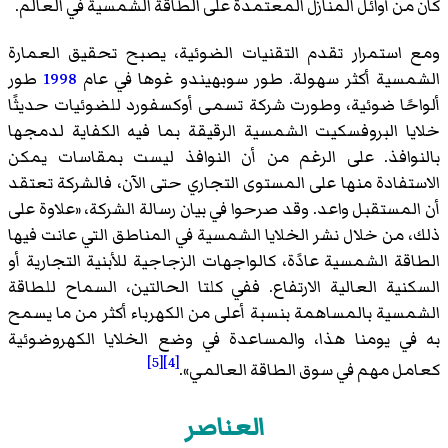
كان من أوائل المنازل المعتمدة على الطاقة الشمسية في العالم.
ومع استمرار تقدم التقنيات الضوئية، يصبح تحقيق العمارة
الشمسية أكثر سهولة. طور سوبهيندو غوها في عام
1998
طور
ألواحًا ضوئية، وطورت شركة تسمى أوكسفورد للضوئيات حديثًا
خلايا البروفسكيت الشمسية الرقيقة بما فيه الكفاية لدمجها
بالنوافذ. على الرغم من أن النوافذ ليست بمقاسات يمكن
الاستفادة منها على المستوى التجاري حتى الآن، فالشركة تعتقد
أن المستقبل واعد. وقد صرحوا في بيان رسالة الشركة، «علاوة على
ذلك، من خلال نشر الخلايا الشمسية في المناطق التي عانت فيها
الطاقة الشمسية عادًة، كالواجهات الزجاجية للأبنية التجارية أو
السكنية العالية الارتفاع. ففي كلتا الحالتين، السماح للطاقة
الشمسية بالمساهمة بنسبة أعلى من الكهرباء أكثر من ما يسمح
به في يومنا هذا، والمساعدة في وضع الخلايا الكهروضوئية
[5]
[4]
كعامل مهم في سوق الطاقة العالمي».
العناصر