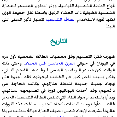
ألواح الطاقة الشمسية القياسية. ووفر التطوير المستمر للعمارة
الشمسية الضوئية ذات الغشاء الرقيق واسطة نقل خفيفة الوزن
لكنها قوية لاستخدام
الطاقة الشمسية
لتقليل تأثير المبنى على
البيئة.
التاريخ
ظهرت فكرة التصميم وفق معطيات الطاقة الشمسية لأول مرة
في اليونان في حوالي
القرن الخامس قبل الميلاد
. وحتى ذلك
الوقت، كان مصدر اليونانيين الرئيسي للوقود هو الفحم النباتي،
ولكن بسبب نقص كبير في الخشب ليحرقوه فقد أُجبروا على
إيجاد وسيلة جديدة لتدفئة منازلهم. وكانت الحاجة هي
دافعهم، وقد أحدث اليونانيون ثورة في تصميمهم لمدنهم.
وبدأوا باستخدام مواد البناء التي تمتص الطاقة الشمسية، الحجر
غالبًا، وبدأوا بتوجيه البنايات باتجاه الجنوب. خلقت هذه الثورات
مقرونةً بشرفات لإبعاد شمس الصيف الحارة هياكلًا تتطلب تبريدًا