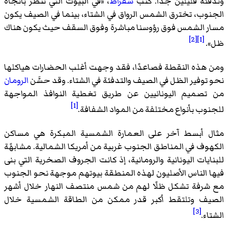
وتدفئة قليلين جدًا. كتب
سقراط
، «في البيوت التي تنظر باتجاه
الجنوب، تخترق الشمس الرواق في الشتاء، بينما في الصيف يكون
مسار الشمس فوق رؤوسنا مباشرة وفوق السقف حيث يكون هناك
[2]
[1]
ظل».
ومن هذه النقطة فصاعدًا، فقد وجهت أغلب الحضارات هياكلها
نحو توفير الظل في الصيف والتدفئة في الشتاء. وقد حسَّن
الرومان
من تصميم اليونانيين عن طريق تغطية النوافذ المواجهة
[1]
للجنوب بأنواع مختلفة من المواد الشفافة.
مثال أبسط آخر على العمارة الشمسية المبكرة هي مساكن
الكهوف في المناطق الجنوب غربية من أمريكا الشمالية. مشابهًة
للبنايات اليونانية والرومانية، إذ كانت الجروف الصخرية التي بنى
فيها الناس الأصليون لهذه المنطقة بيوتهم موجهة نحو الجنوب
مع شرفة تشكل ظلًا لهم من شمس منتصف النهار خلال أشهر
الصيف وتلتقط أكبر قدر ممكن من الطاقة الشمسية خلال
[3]
الشتاء.