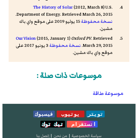
The History of Solar
(2012, March 8) U.S.
Department of Energy. Retrieved March 26, 2015.
نسخة محفوظة
15 يوليو 2019 على موقع واي باك
مشين.
Our Vision
(2015, January 1)
Oxford PV
. Retrieved
March 29, 2015.
نسخة محفوظة
3 يونيو 2017 على
موقع واي باك مشين.
موسوعات ذات صلة :
موسوعة طاقة
تويتر
يوتيوب
فيسبوك
انستقرام
تيك توك
سياسة الخصوصية
|
من نحن
|
إتصل بنا