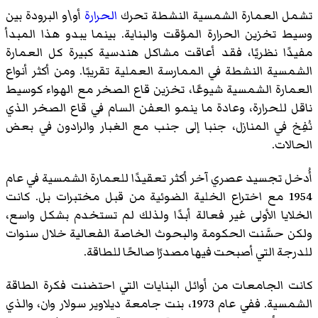
تشمل العمارة الشمسية النشطة تحرك
الحرارة
أو\و البرودة بين
وسيط تخزين الحرارة المؤقت والبناية. بينما يبدو هذا المبدأ
مفيدًا نظريًا، فقد أعاقت مشاكل هندسية كبيرة كل العمارة
الشمسية النشطة في الممارسة العملية تقريبًا. ومن أكثر أنواع
العمارة الشمسية شيوعًا، تخزين قاع الصخر مع الهواء كوسيط
ناقل للحرارة، وعادة ما ينمو العفن السام في قاع الصخر الذي
نُفِخ في المنازل، جنبا إلى جنب مع الغبار والرادون في بعض
الحالات.
أُدخل تجسيد عصري آخر أكثر تعقيدًا للعمارة الشمسية في عام
1954 مع اختراع الخلية الضوئية من قبل مختبرات بل. كانت
الخلايا الأولى غير فعالة أبدًا ولذلك لم تستخدم بشكل واسع،
ولكن حسَّنت الحكومة والبحوث الخاصة الفعالية خلال سنوات
للدرجة التي أصبحت فيها مصدرًا صالحًا للطاقة.
كانت الجامعات من أوائل البنايات التي احتضنت فكرة الطاقة
الشمسية. ففي عام 1973، بنت جامعة ديلاوير سولار وان، والذي