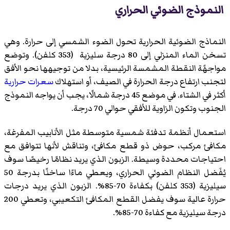
النموذج الضوئي الحراري
النماذج الضوئية الحرارية تحول الضوء الشمسي إلى حرارة. وهي
تسخن الماء المنزلي إلى 80 درجة سليزية (353 كلفن). وتوضع
مواجهًة النقطة المشمسة الرئيسية، بدلا من توجيهها نحو الأفق
لتجنب ارتفاع درجة الحرارة في الصيف، أو استهلاك
سعرات حرارية
أكثر في الشتاء. في موضع 45 درجة شمالًا، يجب أن يواجه النموذج
الجنوب وتكون الزاوية للأفقي حوالي 70 درجة.
استعمال أنظمة تدفئة شمسية متوسطة مثل الأنابيب المفرغة،
مكافئ مركب، حوض ذو قطع مكافئ، وتناقش لأنها تتوافق مع
احتياجات محددة وسيطة. الزبون الذي يريد نظامًا رخيصًا سوف
يُفَضل النظام الضوئي الحراري، ويعطي ماءًا ساخنًا بدرجة 50
سيليزية (353 كلفن) بكفاءة 70-85%. الزبون الذي يريد درجات
حرارة عالية سوف يفضل القطع المكافئ التكعيبي، وتعطي 200
درجة سيليزية مع كفاءة 70-85%.