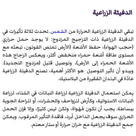
الدفيئة الزراعية
تبقي الدفيئة الزراعية الحرارة من
الشمس
. تحدث ثلاثة تأثيرات في
الدفيئة الزراعية ذات التزجيج المزدوج: لا يوجد حمل حراري
(حجب الهواء)، حفظ الأشعة (الأرض تمتص الفوتون، تبعثه مع
مستوى طاقة أشعة حمراء منخفض أكثر، ويعكس الزجاج هذه
الأشعة الحمراء إلى الأرض)، وتوصيل قليل (مزدوج التجديد).
ويبدو أن تأثير التوصيل هو الأكثر أهمية، تصنع الدفيئة الزراعية
عادًة في البلدان الفقيرة من البلاستيك.
يمكن استعمال الدفيئة الزراعية لزراعة النباتات في الشتاء، لزراعة
النباتات الاستوائية، وكأرض للزواحف والحشرات، أو للراحة الجوية
ببساطة. يجب أن تكون مُهَواة، ولكن ليس كثيرًا، وإلا فإن الحمل
الحراري سوف يجعل الداخل أبرد، فاقدة التأثير المرغوب. ويمكن
جمع الدفيئة الزراعية مع خزان حرارة أو ستار معتم.