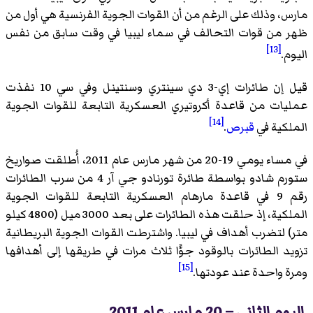
مارس، وذلك على الرغم من أن القوات الجوية الفرنسية هي أول من
ظهر من قوات التحالف في سماء ليبيا في وقت سابق من نفس
[13]
اليوم.
قيل إن طائرات إي-3 دي سينتري وسنتينل وفي سي 10 نفذت
عمليات من قاعدة أكروتيري العسكرية التابعة للقوات الجوية
[14]
الملكية في
قبرص
.
في مساء يومي 19-20 من شهر مارس عام 2011، أُطلقت صواريخ
ستورم شادو بواسطة طائرة تورنادو جي آر 4 من سرب الطائرات
رقم 9 في قاعدة مارهام العسكرية التابعة للقوات الجوية
الملكية، إذ حلقت هذه الطائرات على بعد 3000 ميل (4800 كيلو
متر) لتضرب أهداف في ليبيا. واشترطت القوات الجوية البريطانية
تزويد الطائرات بالوقود جوًّا ثلاث مرات في طريقها إلى أهدافها
[15]
ومرة واحدة عند عودتها.
اليوم الثاني – 20 مارس عام 2011