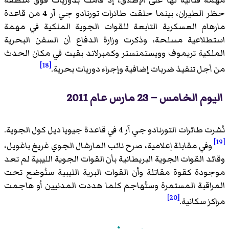
حظر الطيران، بينما حلقت طائرات تورنادو جي آر 4 من قاعدة
مارهام العسكرية التابعة للقوات الجوية الملكية في مهمة
استطلاعية مسلحة، وذكرت وزارة الدفاع أن السفن البحرية
الملكية تريموف وويستمنستر وكمبرلاند بقيت في مكان الحدث
[18]
من أجل تنفيذ ضربات إضافية وإجراء دوريات بحرية.
اليوم الخامس – 23 مارس عام 2011
نُشرت طائرات التورنادو جي آر 4 في قاعدة جيويا ديل كول الجوية.
[19]
وفي مقابلة إعلامية، صرح نائب المارشال الجوي غريغ باغويل،
وقائد القوات الجوية البريطانية بأن القوات الجوية الليبية لم تعد
موجودة كقوة مقاتلة وأن القوات البرية الليبية ستُوضع تحت
المراقبة المستمرة وستُهاجم كلما هددت المدنيين أو هاجمت
[20]
مراكز سكانية.