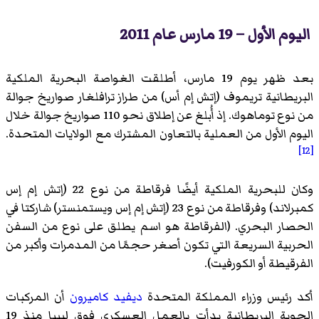
اليوم الأول – 19 مارس عام 2011
بعد ظهر يوم 19 مارس، أطلقت الغواصة البحرية الملكية
البريطانية تريموف (إتش إم أس) من طراز ترافلغار صواريخ جوالة
من نوع توماهوك. إذ أُبلغ عن إطلاق نحو 110 صواريخ جوالة خلال
اليوم الأول من العملية بالتعاون المشترك مع الولايات المتحدة.
[12]
وكان للبحرية الملكية أيضًا فرقاطة من نوع 22 (إتش إم إس
كمبرلاند) وفرقاطة من نوع 23 (إتش إم إس ويستمنستر) شاركتا في
الحصار البحري. (الفرقاطة هو اسم يطلق على نوع من السفن
الحربية السريعة التي تكون أصغر حجمًا من المدمرات وأكبر من
الفرقيطة أو الكورفيت).
أكد رئيس وزراء المملكة المتحدة
ديفيد كاميرون
أن المركبات
الجوية البريطانية بدأت بالعمل العسكري فوق ليبيا منذ 19