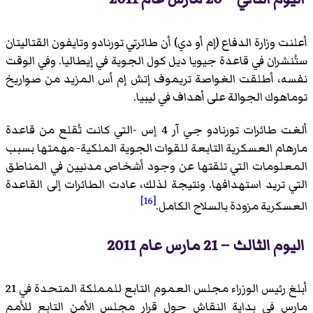
أعلنت وزارة الدفاع (إم أو دي) أن طائرتي تورنادو وتايفون القتاليتان
ستُنشران في قاعدة جيويا ديل كول الجوية في إيطاليا. وفي الوقت
نفسه، أطلقت الغواصة تريموف إتش إم أس المزيد من صواريخ
توماهوك الجوالة على أهداف في ليبيا.
ألغت طائرات تورنادو جي آر 4 إس -التي كانت تُقلع من قاعدة
مارهام العسكرية التابعة للقوات الجوية الملكية- مهمتها بسبب
المعلومات التي تلقتها عن وجود أشخاص مدنيين في المناطق
التي تريد استهدافها. ونتيجة لذلك، عادت الطائرات إلى القاعدة
[16]
العسكرية مزودة بالسلاح الكامل.
اليوم الثالث – 21 مارس عام 2011
أبلغ رئيس الوزراء مجلس العموم التابع للمملكة المتحدة في 21
مارس في بداية النقاش حول قرار مجلس الأمن التابع للأمم