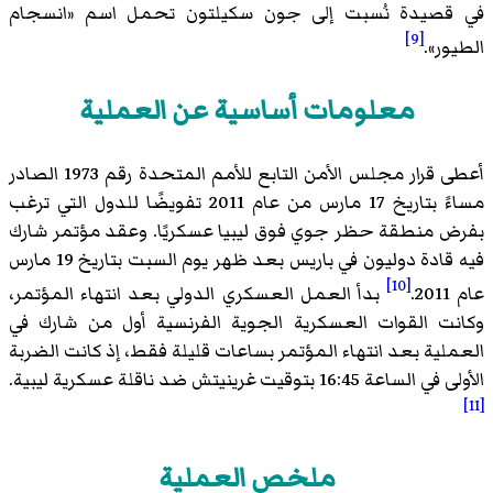
في قصيدة نُسبت إلى جون سكيلتون تحمل اسم «انسجام
[9]
الطيور».
معلومات أساسية عن العملية
أعطى قرار مجلس الأمن التابع للأمم المتحدة رقم 1973 الصادر
مساءً بتاريخ 17 مارس من عام 2011 تفويضًا للدول التي ترغب
بفرض منطقة حظر جوي فوق ليبيا عسكريًا. وعقد مؤتمر شارك
فيه قادة دوليون في باريس بعد ظهر يوم السبت بتاريخ 19 مارس
[10]
عام 2011.
بدأ العمل العسكري الدولي بعد انتهاء المؤتمر،
وكانت القوات العسكرية الجوية الفرنسية أول من شارك في
العملية بعد انتهاء المؤتمر بساعات قليلة فقط، إذ كانت الضربة
الأولى في الساعة 16:45 بتوقيت غرينيتش ضد ناقلة عسكرية ليبية.
[11]
ملخص العملية