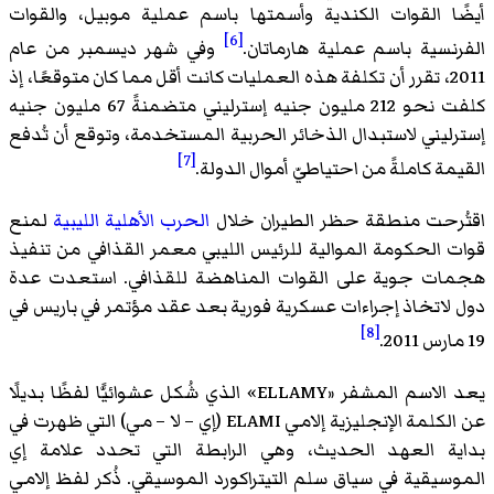
أيضًا القوات الكندية وأسمتها باسم عملية موبيل، والقوات
[6]
الفرنسية باسم عملية هارماتان.
وفي شهر ديسمبر من عام
2011، تقرر أن تكلفة هذه العمليات كانت أقل مما كان متوقعًا، إذ
كلفت نحو 212 مليون جنيه إسترليني متضمنةً 67 مليون جنيه
إسترليني لاستبدال الذخائر الحربية المستخدمة، وتوقع أن تُدفع
[7]
القيمة كاملةً من احتياطيّ أموال الدولة.
اقتُرحت منطقة حظر الطيران خلال
الحرب الأهلية الليبية
لمنع
قوات الحكومة الموالية للرئيس الليبي معمر القذافي من تنفيذ
هجمات جوية على القوات المناهضة للقذافي. استعدت عدة
دول لاتخاذ إجراءات عسكرية فورية بعد عقد مؤتمر في باريس في
[8]
19 مارس 2011.
يعد الاسم المشفر «ELLAMY» الذي شُكل عشوائيًّا لفظًا بديلًا
عن الكلمة الإنجليزية إلامي ELAMI (إي – لا – مي) التي ظهرت في
بداية العهد الحديث، وهي الرابطة التي تحدد علامة إي
الموسيقية في سياق سلم التيتراكورد الموسيقي. ذُكر لفظ إلامي