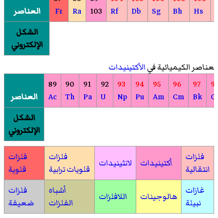
Hs
Bh
Sg
Db
Rf
103
Ra
Fr
العناصر
الشكل
الإلكتروني
لعناصر الكيميائية في
الأكتينيدات
89
90
91
92
93
94
95
96
97
9
C
Bk
Cm
Am
Pu
Np
U
Pa
Th
Ac
العناصر
الشكل
الإلكتروني
فلزات
فلزات
فلزات
أكتينيدات
لانثينيدات
انتقالية
قلويات ترابية
قلوية
غازات
أشباه
فلزات
هالوجينات
اللافلزات
نبيلة
الفلزات
ضعيفة