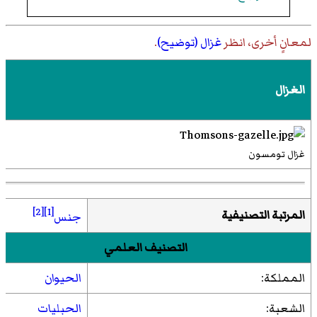
لمعانٍ أخرى، انظر
غزال (توضيح)
.
الغزال
غزال تومسون
[2]
[1]
المرتبة التصنيفية
جنس
التصنيف العلمي
المملكة:
الحيوان
الشعبة:
الحبليات