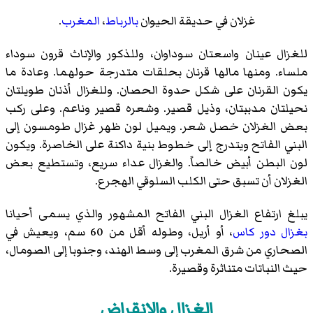
غزلان في حديقة الحيوان
بالرباط
،
المغرب
.
للغزال عينان واسعتان سوداوان، وللذكور والإناث قرون سوداء
ملساء. ومنها مالها قرنان بحلقات متدرجة حولهما. وعادة ما
يكون القرنان على شكل حدوة الحصان. وللغزال أذنان طويلتان
نحيلتان مدببتان، وذيل قصير. وشعره قصير وناعم. وعلى ركب
بعض الغزلان خصل شعر. ويميل لون ظهر غزال طومسون إلى
البني الفاتح ويتدرج إلى خطوط بنية داكنة على الخاصرة. ويكون
لون البطن أبيض خالصاً. والغزال عداء سريع، وتستطيع بعض
الغزلان أن تسبق حتى الكلب السلوقي الهجرع.
يبلغ ارتفاع الغزال البني الفاتح المشهور والذي يسمى أحيانا
بغزال دور كاس
، أو أريل، وطوله أقل من 60 سم، ويعيش في
الصحاري من شرق المغرب إلى وسط الهند، وجنوبا إلى الصومال،
حيث النباتات متناثرة وقصيرة.
الغزال والانقراض