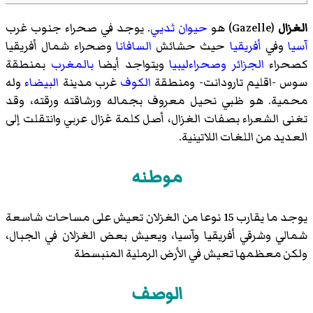
الغزال
(
Gazelle
)‏ هو
حيوان
ثديي
. يوجد في صحراء جنوب غرب
آسيا
وفي
أفريقيا
حيث حشائش
السافانا
وصحراء شمال أفريقيا
كصحراء
الجزائر
وصحراءليبيا
ويتواجد أيضا
بالمغرب
بمنطقة
سوس -اقليم تارودانت- ومنطقة
الكوف
غرب مدينة
البيضاء
وله
محمية. هو ظبي نحيل معروف بجماله ورشاقته ورقته، وقد
تغنى الشعراء بصفات الغزال، أصل كلمة غزال عربي وانتقلت إلى
العديد من اللغات اللاتينية.
موطنه
يوجد ما يقارب 15 نوعا من الغزلان تعيش على مساحات شاسعة
شمالي وشرقي أفريقيا وآسيا، ويعيش بعض الغزلان في الجبال،
ولكن معظمها تعيش في الأرض الرملية المنبسطة
الوصف