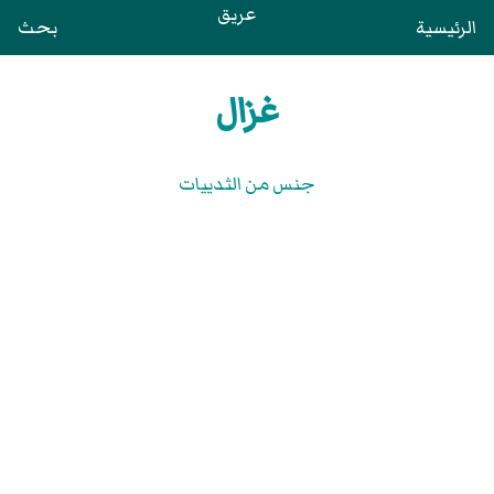
عريق
الرئيسية
بحث
غزال
جنس من الثدييات