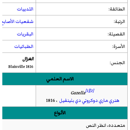
الطائفة:
الثدييات
الرتبة:
شفعيات الأصابع
الفصيلة:
البقريات
الأسرة:
الظبائيات
الغزال
الجنس:
Blainville 1816
الاسم العلمي
[1]
[2]
Gazella
هنري ماري دوكروتي دي بلينفيل
، 1816
الأنواع
متعدده، انظر النص