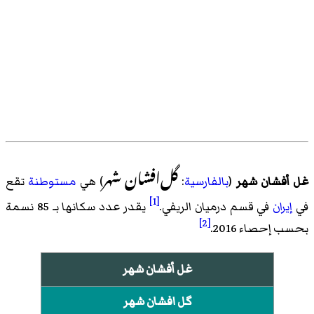
گل‌افشان شهر
غل أفشان شهر
(
بالفارسية
:
) هي
مستوطنة
تقع
[1]
في
إيران
في
قسم درمیان الريفي
.
يقدر عدد سكانها بـ 85 نسمة
[2]
بحسب
إحصاء 2016
.
غل أفشان شهر
گل افشان شهر