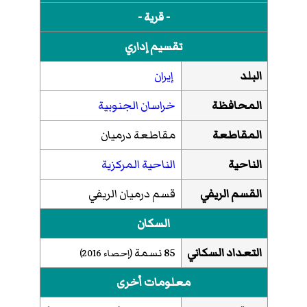
- قرية -
تقسيم إداري
البلد
إيران
المحافظة
خراسان الجنوبية
المقاطعة
مقاطعة درمیان
الناحية
الناحية المركزية
القسم الريفي
قسم درمیان الريفي
السكان
التعداد السكاني
85 نسمة
(إحصاء
2016
)
معلومات أخرى