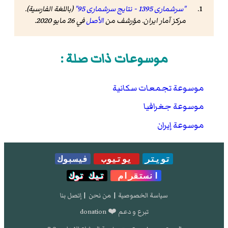
"سرشماری 1395 - نتایج سرشماری 95"
(باللغة الفارسية).
مرکز آمار ایران. مؤرشف من
الأصل
في 26 مايو 2020
.
موسوعات ذات صلة :
موسوعة تجمعات سكانية
موسوعة جغرافيا
موسوعة إيران
تويتر
يوتيوب
فيسبوك
انستقرام
تيك توك
سياسة الخصوصية
|
من نحن
|
إتصل بنا
تبرع و دعم ❤️ donation