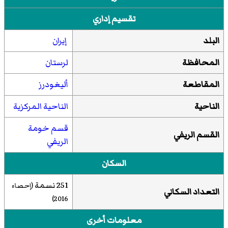
تقسيم إداري
البلد
إيران
المحافظة
لرستان
المقاطعة
أليغودرز
الناحية
الناحية المركزية
قسم خومة
القسم الريفي
الریفي
السكان
251 نسمة
(إحصاء
التعداد السكاني
)
2016
معلومات أخرى