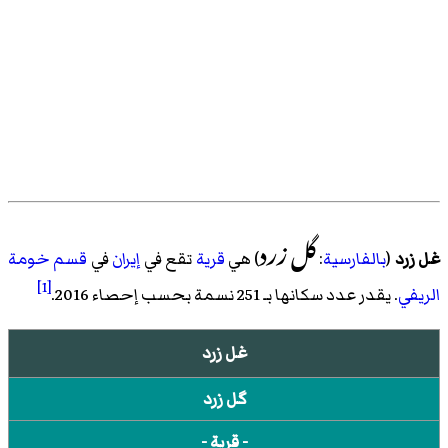
گل زرد
غل زرد
(
بالفارسية
:
) هي
قرية
تقع في
إيران
في
قسم خومة
[1]
الریفي
. يقدر عدد سكانها بـ 251 نسمة بحسب
إحصاء 2016
.
غل زرد
گل زرد
- قرية -