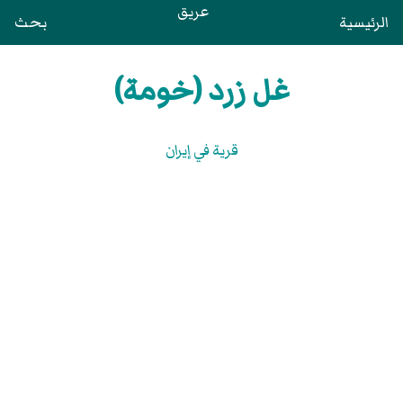
عريق
الرئيسية
بحث
غل زرد (خومة)
قرية في إيران