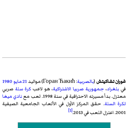
غوران تشاكيتش
(
بالصربية
: Горан Ћакић) مواليد
21 مايو
1980
في
بلغراد
،
جمهورية صربيا الاشتراكية
، هو لاعب
كرة سلة
صربي
معتزل. بدأ مسيرته الاحترافية في سنة 1998. لعب مع
نادي ميغا
لكرة السلة
. حقق المركز الأول في الألعاب الجامعية الصيفية
[1]
2001. اعتزل اللعب في 2013.