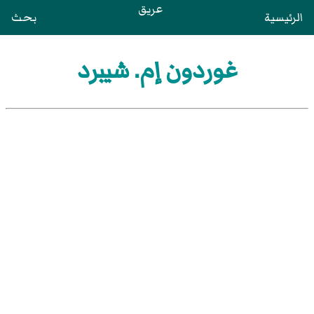
عريق
الرئيسية
بحث
غوردون إم. شيبرد