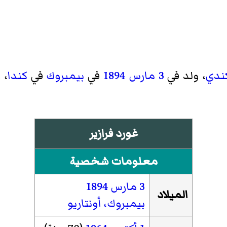
ندي
، ولد في
3 مارس
1894
في
بيمبروك
في
كندا
، 
غورد فرازير
معلومات شخصية
3 مارس
1894
الميلاد
بيمبروك، أونتاريو