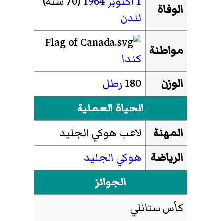
1 أكتوبر
1964
(70 سنة)
الوفاة
لندن
مواطنة
كندا
الوزن
180
رطل
الحياة العملية
المهنة
لاعب هوكي الجليد
الرياضة
هوكي الجليد
الجوائز
كأس ستانلي