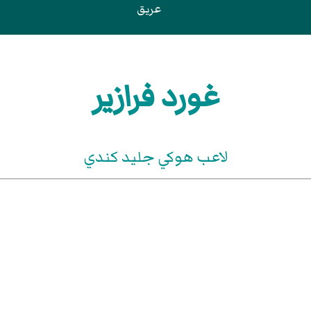
عريق
غورد فرازير
لاعب هوكي جليد كندي