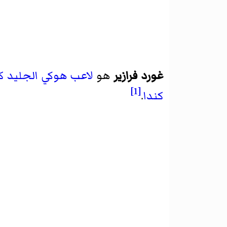
غورد فرازير
هو
لاعب هوكي الجليد
ك
[1]
كندا
.