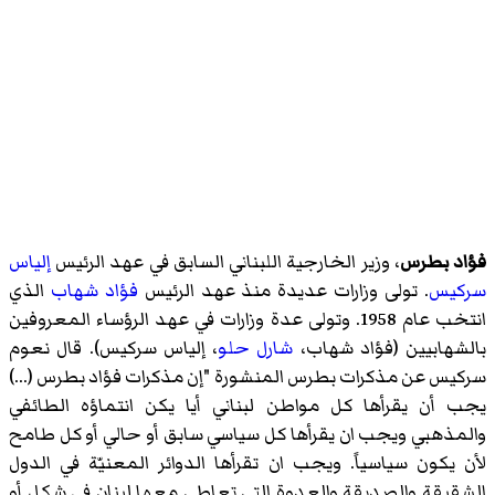
فؤاد بطرس
، وزير الخارجية اللبناني السابق في عهد الرئيس
إلياس
سركيس
. تولى وزارات عديدة منذ عهد الرئيس
فؤاد شهاب
الذي
انتخب عام 1958. وتولى عدة وزارات في عهد الرؤساء المعروفين
بالشهابيين (فؤاد شهاب،
شارل حلو
، إلياس سركيس). قال
نعوم
سركيس
عن مذكرات بطرس المنشورة "إن مذكرات فؤاد بطرس (...)
يجب أن يقرأها كل مواطن لبناني أيا يكن انتماؤه الطائفي
والمذهبي ويجب ان يقرأها كل سياسي سابق أو حالي أو كل طامح
لأن يكون سياسياً. ويجب ان تقرأها الدوائر المعنيّة في الدول
الشقيقة والصديقة والعدوة التي تعاطى معها لبنان في شكل أو