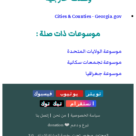
Cities & Counties - Georgia.gov
موسوعات ذات صلة :
موسوعة الولايات المتحدة
موسوعة تجمعات سكانية
موسوعة جغرافيا
تويتر
يوتيوب
فيسبوك
انستقرام
تيك توك
سياسة الخصوصية
|
من نحن
|
إتصل بنا
تبرع و دعم ❤️ donation
المحتوى مرخص تحت
رخصة المشاع الإبداعي 3.0