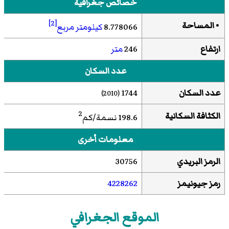
خصائص جغرافية
[2]
• المساحة
8.778066
كيلومتر مربع
ارتفاع
246
متر
عدد السكان
عدد السكان
1744
(2010)
2
الكثافة السكانية
198.6 نسمة/كم
معلومات أخرى
الرمز البريدي
30756
رمز جيونيمز
4228262
الموقع الجغرافي