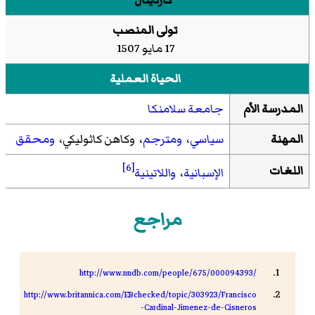
كاردينال
تولى المنصب
17 مايو 1507
الحياة العملية
المدرسة الأم
جامعة سلامنكا
المهنة
سياسي
،
ومترجم
، وكاهن كاثوليكي،
ومحقق
[6]
اللغات
الإسبانية
،
واللاتينية
مراجع
http://www.nndb.com/people/675/000094393/
http://www.britannica.com/EBchecked/topic/303923/Francisco
-Cardinal-Jimenez-de-Cisneros