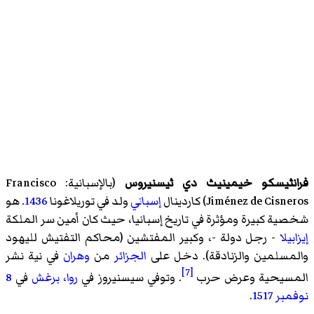
فرانثيسكو خيمينيث دي ثيسنيروس
(بالإسبانية:
Francisco
Jiménez de Cisneros
) كاردينال
إسباني
ولد في توريلاغونا
1436
. هو
شخصية كبيرة ومؤثرة في تاريخ إسبانيا، حيث كان أمين سر الملكة
إيزابيلا
- رجل دولة -، وكبير المفتشين (محاكم التفتيش لليهود
والمسلمين والزنادقة). دخل على
الجزائر
من
وهران
في نية نشر
[7]
المسيحية وعرض حرب
. وتوفي سيسنيروز في
روا، برغش
في
8
نوفمبر
1517
.