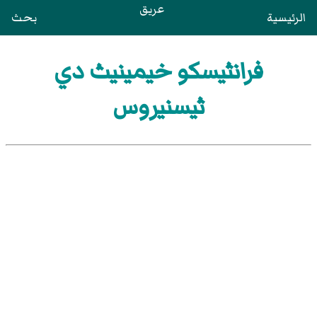
عريق
الرئيسية
بحث
فرانثيسكو خيمينيث دي
ثيسنيروس