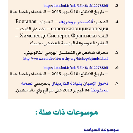
http://data.bnf.fr/ark:/12148/cb12073336f
— تاريخ الاطلاع: 10 أكتوبر 2015 — الرخصة: رخصة حرة
المحرر:
ألكسندر بروخروف
— العنوان : Большая
советская энциклопедия — الاصدار الثالث —
الباب: Хименес де Сиснерос Франсиско —
الناشر: الموسوعة الروسية العظمى، جسك
معرف شخص في التسلسل الهرمي الكاثوليكي:
http://www.catholic-hierarchy.org/bishop/bjimdcf.html
http://data.bnf.fr/ark:/12148/cb12073336f
— تاريخ الاطلاع: 10 أكتوبر 2015 — الرخصة: رخصة حرة
دخول الإسبان بقيادة الكاردينال
بالفرنسي
نسخة
محفوظة
04 فبراير 2013 على موقع واي باك مشين.
موسوعات ذات صلة :
موسوعة السياسة