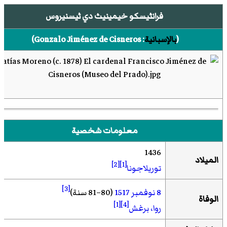
فرانثيسكو خيمينيث دي ثيسنيروس
(
بالإسبانية
:
Gonzalo Jiménez de Cisneros
)‏
معلومات شخصية
1436
الميلاد
[2]
[1]
توريلاجونا
[3]
8 نوفمبر
1517
(80–81 سنة)
الوفاة
[1]
[4]
روا، برغش