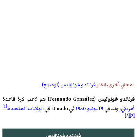
لمعانٍ أخرى، انظر
فرناندو غونزاليس (توضيح)
.
فرناندو غونزاليس
(
Fernando González
)‏ هو لاعب كرة قاعدة
[1]
أمريكي
، ولد في
19 يونيو
1950
في Utuado في
الولايات المتحدة
.
[3]
[2]
فرناندو غونزاليس