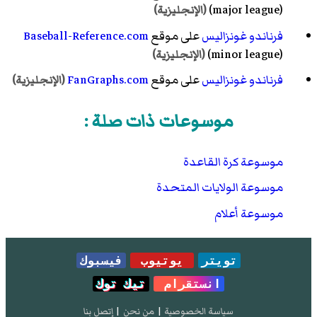
(major league)
(الإنجليزية)
فرناندو غونزاليس
على موقع
Baseball-Reference.com
(minor league)
(الإنجليزية)
فرناندو غونزاليس
على موقع
FanGraphs.com
(الإنجليزية)
موسوعات ذات صلة :
موسوعة كرة القاعدة
موسوعة الولايات المتحدة
موسوعة أعلام
تويتر
يوتيوب
فيسبوك
انستقرام
تيك توك
سياسة الخصوصية
|
من نحن
|
إتصل بنا