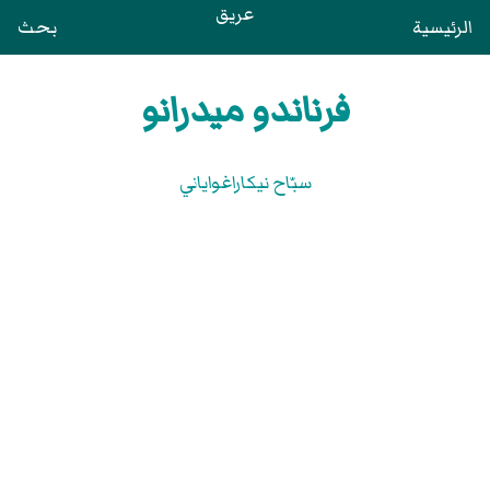
عريق
الرئيسية
بحث
فرناندو ميدرانو
سبّاح نيكاراغواياني