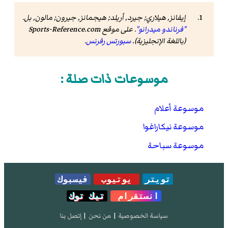
إيفانز, هيلاري; جيرد, أريلد; هيجمانز, جيرون; مالون, بل.
"فرناندو ميدرانو"
.
على موقع Sports-Reference.com
(باللغة الإنجليزية).
سبورتس رفرنس
.
موسوعات ذات صلة :
موسوعة أعلام
موسوعة نيكاراغوا
موسوعة سباحة
تويتر
يوتيوب
فيسبوك
انستقرام
تيك توك
سياسة الخصوصية
|
من نحن
|
إتصل بنا