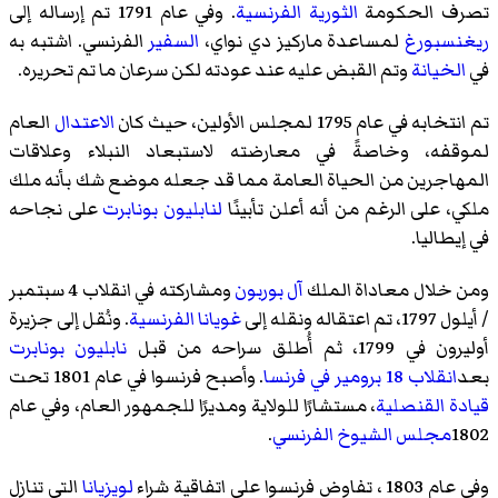
تصرف الحكومة
الثورية الفرنسية
. وفي عام 1791 تم إرساله إلى
ريغنسبورغ
لمساعدة ماركيز دي نواي،
السفير
الفرنسي. اشتبه به
في
الخيانة
وتم القبض عليه عند عودته لكن سرعان ما تم تحريره.
تم انتخابه في عام 1795 لمجلس الأولين، حيث كان
الاعتدال
العام
لموقفه، وخاصةً في معارضته لاستبعاد النبلاء وعلاقات
المهاجرين من الحياة العامة مما قد جعله موضع شك بأنه ملك
ملكي، على الرغم من أنه أعلن تأبينًا
لنابليون بونابرت
على نجاحه
في إيطاليا.
ومن خلال معاداة الملك
آل بوربون
ومشاركته في انقلاب 4 سبتمبر
/ أيلول 1797، تم اعتقاله ونقله إلى
غويانا الفرنسية
. ونُقل إلى جزيرة
أوليرون في 1799، ثم أُطلق سراحه من قبل
نابليون بونابرت
بعد
انقلاب 18 برومير في فرنسا
. وأصبح فرنسوا في عام 1801 تحت
قيادة القنصلية
، مستشارًا للولاية ومديرًا للجمهور العام، وفي عام
1802
مجلس الشيوخ الفرنسي
.
وفي عام 1803 ، تفاوض فرنسوا على اتفاقية شراء
لويزيانا
التي تنازل