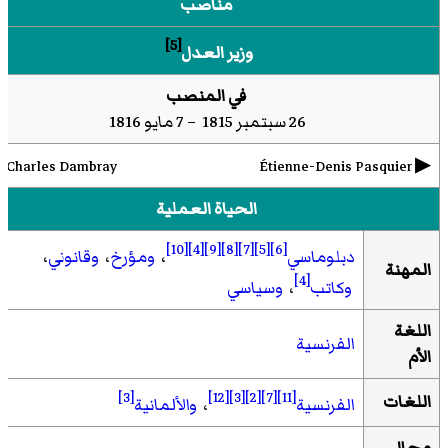
مناصب
[5]
وزير العدل
في المنصب
26 سبتمبر 1815 – 7 مايو 1816
▶︎
Charles Dambray
Étienne-Denis Pasquier
الحياة العملية
[10]
[4]
[9]
[8]
[7]
[5]
[6]
دبلوماسي
،
ومؤرخ
،
وقانوني
،
المهنة
[4]
وكاتب
،
وسياسي
اللغة
الفرنسية
الأم
[3]
[12]
[3]
[2]
[7]
[11]
اللغات
الفرنسية
،
والألمانية