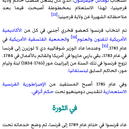
استجاب
توماس جيفرسون
، الذي كان يشغل منصب حاكم ولاية
فرجينيا، لهذا الاستعلام بمخطوطة أصبحت فيما بعد
[13]
ملاحظاته الشهيرة عن ولاية فرجينيا.
تم انتخاب فرنسوا كعضو فخري أجنبي في كل من
الأكاديمية
[14]
الأمريكية للفنون والعلوم
و
الجمعية الفلسفية الأمريكية
في
[15]
عام 1781.
وعندما عاد الوزير شوفالييه دي لا لوزيرن إلى فرنسا
في عام 1783، بقي باربي ماربوا في أمريكا والقائم بالأعمال في 1784.
تزوج فرنسوا في تلك السنة من إليزابيث مور (1765-1834) ابنة وليام
مور، الحاكم السابق
لبنسلفانيا
.
وفي عام 1785 أصبح المستفيد من
الإمبراطورية الفرنسية
الاستعمارية
للقديس دومينغيو تحت
حكم أترافي
.
في الثورة
عاد فرنسوا في ختام عام 1789 إلى فرنسا، ثم وضع خدماته تحت