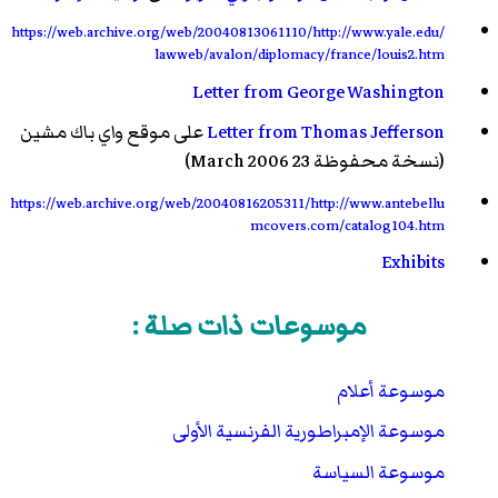
Identifiants et Référentiels
— تاريخ الاطلاع: 9
https://web.archive.org/web/20040813061110/http://www.yale.edu/
نوفمبر 2019 — الناشر: Bibliographic Agency for
lawweb/avalon/diplomacy/france/louis2.htm
Higher Education
Letter from George Washington
R.E. Bernstein,
Thomas Jefferson
, p. 50.
Letter from Thomas Jefferson
على موقع واي باك مشين
"Book of Members, 1780-2010: Chapter B"
( كتاب
(نسخة محفوظة 23 March 2006)
إلكتروني PDF )
. American Academy of Arts and
Sciences. مؤرشف من
الأصل
( كتاب إلكتروني PDF )
في 28
https://web.archive.org/web/20040816205311/http://www.antebellu
سبتمبر 2018
.
mcovers.com/catalog104.htm
J. G. Rosengarten (1907). "The Early French
Exhibits
Members of the American Philosophical Society".
الجمعية الأمريكية للفلسفة
. Philadelphia,
موسوعات ذات صلة :
.
Pennsylvania.
46
(185): 87.
JSTOR
983442
موسوعة أعلام
موسوعة الإمبراطورية الفرنسية الأولى
موسوعة السياسة