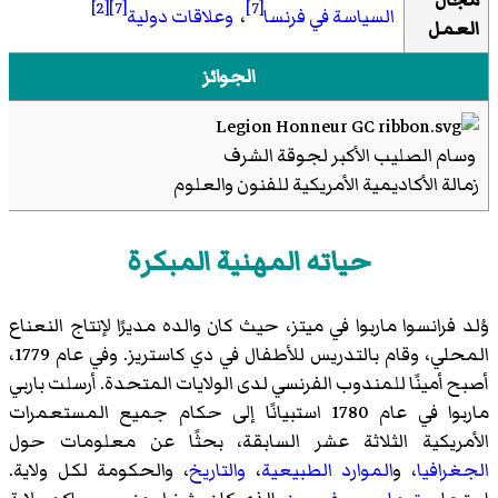
مجال
[2]
[7]
[7]
السياسة في فرنسا
،
وعلاقات دولية
العمل
الجوائز
وسام الصليب الأكبر لجوقة الشرف
زمالة الأكاديمية الأمريكية للفنون والعلوم
حياته المهنية المبكرة
وُلد فرانسوا ماربوا في ميتز، حيث كان والده مديرًا لإنتاج النعناع
المحلي، وقام بالتدريس للأطفال في دي كاستريز. وفي عام 1779،
أصبح أمينًا للمندوب الفرنسي لدى الولايات المتحدة. أرسلت باربي
ماربوا في عام 1780 استبيانًا إلى حكام جميع المستعمرات
الأمريكية الثلاثة عشر السابقة، بحثًا عن معلومات حول
الجغرافيا
، و
الموارد الطبيعية
،
والتاريخ
، والحكومة لكل ولاية.