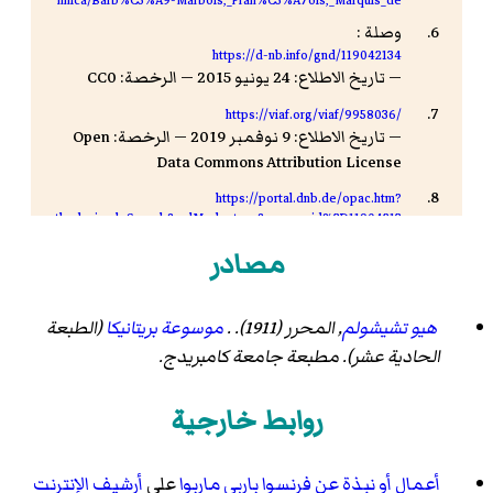
وصلة :
https://d-nb.info/gnd/119042134
— تاريخ الاطلاع: 24 يونيو 2015 — الرخصة: CC0
https://viaf.org/viaf/9958036/
— تاريخ الاطلاع: 9 نوفمبر 2019 — الرخصة: Open
Data Commons Attribution License
https://portal.dnb.de/opac.htm?
method=simpleSearch&cqlMode=true&query=nid%3D11904213
4
مصادر
— تاريخ الاطلاع: 9 نوفمبر 2019 — الرخصة: CC0
http://www.e-enlightenment.com/person/barbefranc000875/
— تاريخ الاطلاع: 9 نوفمبر 2019 — الناشر:
دار نشر
هيو تشيشولم
, المحرر (1911). .
موسوعة بريتانيكا
(الطبعة
جامعة أكسفورد
الحادية عشر). مطبعة جامعة كامبريدج.
https://aleph.nkp.cz/F/?func=find-
c&local_base=aut&ccl_term=ica=xx0130308
روابط خارجية
— تاريخ الاطلاع: 9 نوفمبر 2019
http://data.bnf.fr/ark:/12148/cb12529633h
— تاريخ الاطلاع: 10 أكتوبر 2015 — الرخصة: رخصة حرة
أعمال أو نبذة عن فرنسوا باربي ماربوا
على
أرشيف الإنترنت