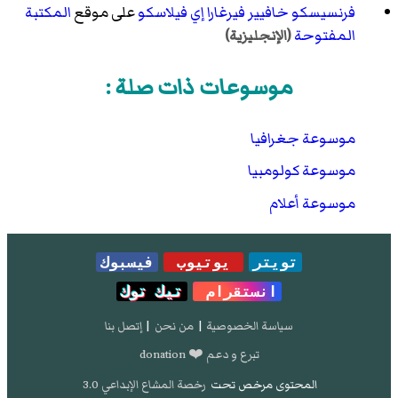
فرنسيسكو خافيير فيرغارا إي فيلاسكو
على موقع
المكتبة
المفتوحة
(الإنجليزية)
موسوعات ذات صلة :
موسوعة جغرافيا
موسوعة كولومبيا
موسوعة أعلام
تويتر
يوتيوب
فيسبوك
انستقرام
تيك توك
سياسة الخصوصية
|
من نحن
|
إتصل بنا
تبرع و دعم ❤️ donation
المحتوى مرخص تحت
رخصة المشاع الإبداعي 3.0