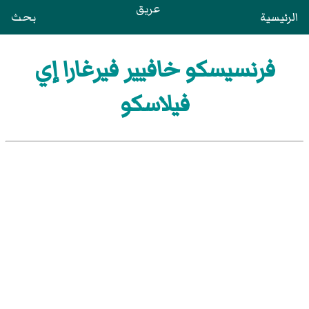
عريق
الرئيسية
بحث
فرنسيسكو خافيير فيرغارا إي
فيلاسكو