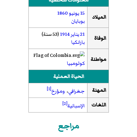
معلومات شخصية
15 يونيو
1860
الميلاد
بوبايان
21 يناير
1914
(53 سنة)
الوفاة
بارانكيا
مواطنة
كولومبيا
الحياة العملية
[1]
المهنة
جغرافي
،
ومؤرخ
[2]
اللغات
الإسبانية
مراجع