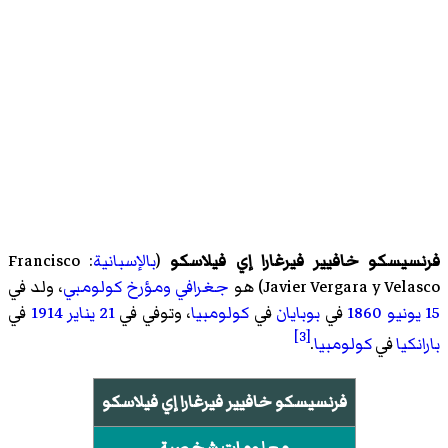
فرنسيسكو خافيير فيرغارا إي فيلاسكو
(
بالإسبانية
:
Francisco
Javier Vergara y Velasco
)‏ هو
جغرافي
ومؤرخ
كولومبي
، ولد في
15 يونيو
1860
في
بوبايان
في
كولومبيا
، وتوفي في
21 يناير
1914
في
[3]
بارانكيا
في
كولومبيا
.
فرنسيسكو خافيير فيرغارا إي فيلاسكو