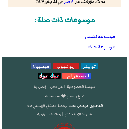
Crux
. مؤرشف من
الأصل
في 28 يناير 2019
.
موسوعات ذات صلة :
موسوعة تشيلي
موسوعة أعلام
تويتر
يوتيوب
فيسبوك
انستقرام
تيك توك
سياسة الخصوصية
|
من نحن
|
إتصل بنا
تبرع و دعم ❤️ donation
المحتوى مرخص تحت
رخصة المشاع الإبداعي 3.0
شروط الإستخدام
|
إخلاء المسؤولية