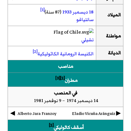
[1]
18 ديسمبر
1933
(87 سنة)
الميلاد
سانتياغو
مواطنة
تشيلي
[2]
الديانة
الكنيسة الرومانية الكاثوليكية
مناصب
[3]
[2]
مطران
في المنصب
14 ديسمبر 1974 – 9 نوفمبر 1981
◀︎
▶︎
Alberto Jara Franzoy
Eladio Vicuña Aránguiz
[2]
أسقف كاثوليكي