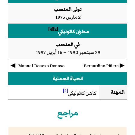
تولى المنصب
2 مارس 1975
[4]
[2]
مطران كاثوليكي
في المنصب
29 سبتمبر 1990 – 16 أبريل 1997
◀︎
▶︎
Manuel Donoso Donoso
Bernardino Piñera
الحياة العملية
[2]
المهنة
كاهن كاثوليكي
مراجع