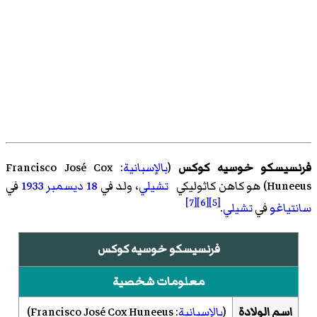
فرنسيسكو خوسيه كوكس
(
بالإسبانية
:
Francisco José Cox
Huneeus
)‏ هو كاهن كاثوليكي
تشيلي
، ولد في
18 ديسمبر
1933
في
[7]
[6]
[5]
سانتياغو
في
تشيلي
.
فرنسيسكو خوسيه كوكس
معلومات شخصية
اسم الولادة
(
بالإسبانية
:
Francisco José Cox Huneeus
)‏