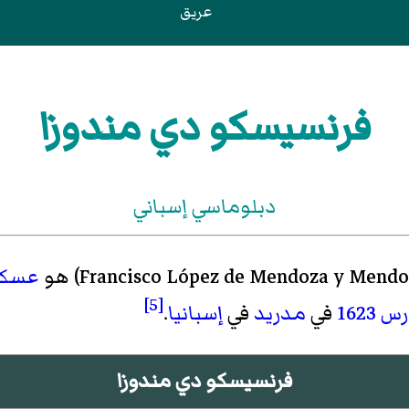
عريق
فرنسيسكو دي مندوزا
دبلوماسي إسباني
Francisco López de Mendoza y Mendo
)‏ هو
عسكر
[5]
1623
في
مدريد
في
إسبانيا
.
فرنسيسكو دي مندوزا