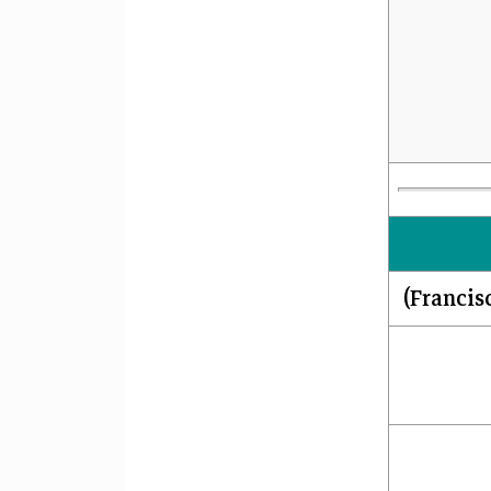
Francis
)‏