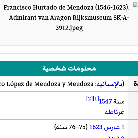
معلومات شخصية
ة
(
بالإسبانية
:
co López de Mendoza y Mendoza
[2]
[1]
سنة
1547
غرناطة
1 مارس
1623
(75–76 سنة)
مدريد