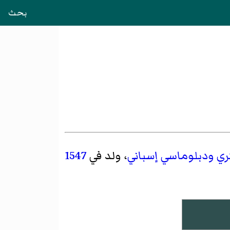
بحث
ي
ودبلوماسي
إسباني
، ولد في
1547