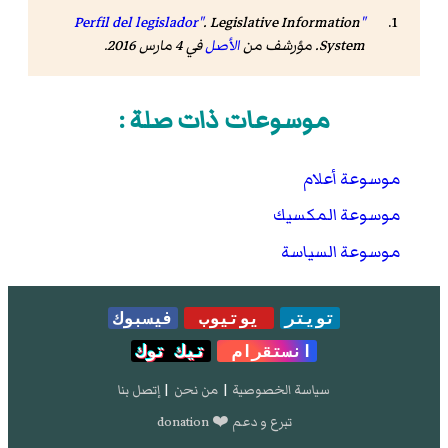
. Legislative Information
"Perfil del legislador"
System. مؤرشف من
الأصل
في 4 مارس 2016
.
موسوعات ذات صلة :
موسوعة أعلام
موسوعة المكسيك
موسوعة السياسة
تويتر
يوتيوب
فيسبوك
انستقرام
تيك توك
سياسة الخصوصية
|
من نحن
|
إتصل بنا
تبرع و دعم ❤️ donation