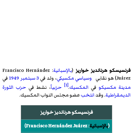
فرنسيسكو هرنانديز خواريز
(
بالإسبانية
:
Francisco Hernández
Juárez
)‏ هو نقابي
وسياسي
مكسيكي
، ولد في
3 سبتمبر
1949
في
[1]
مدينة مكسيكو
في
المكسيك
.
حزبياً
، نشط في
حزب الثورة
الديمقراطية
. وقد
انتخب
عضو مجلس النواب المكسيك.
فرنسيسكو هرنانديز خواريز
(
بالإسبانية
:
Francisco Hernández Juárez
)‏