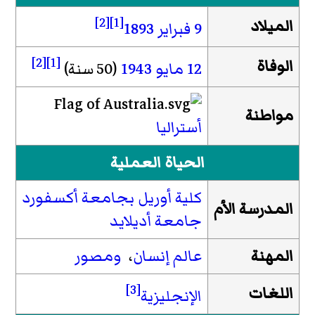
[2]
[1]
الميلاد
9 فبراير
1893
[2]
[1]
الوفاة
12 مايو
1943
(50 سنة)
مواطنة
أستراليا
الحياة العملية
كلية أوريل بجامعة أكسفورد
المدرسة الأم
جامعة أديلايد
المهنة
عالم إنسان
،
ومصور
[3]
اللغات
الإنجليزية