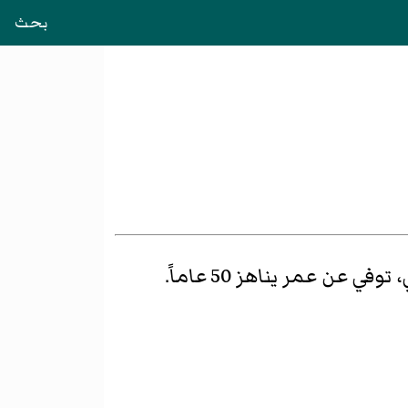
بحث
توفي عن عمر يناهز 50 عاماً.