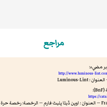
مراجع
http://www.luminous-lint.c
):
https://cat