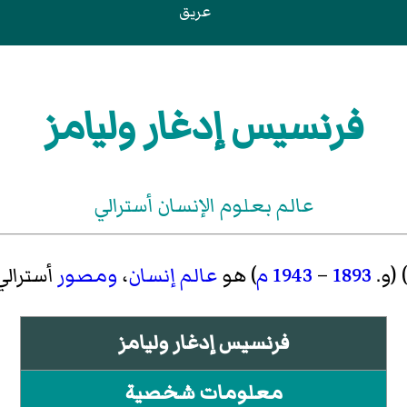
عريق
فرنسيس إدغار وليامز
عالم بعلوم الإنسان أسترالي
)‏ (و.
1893
–
1943
م
) هو
عالم إنسان
،
ومصور
أسترالي، 
فرنسيس إدغار وليامز
معلومات شخصية