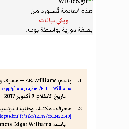
هذه القائمة تُستورد من
ويكي بيانات
بصفة دورية بواسطة بوت.
باسم: F.E. Williams — معرف وبر مضيء:
om/app/photographer/F_E__Williams
— تاريخ الاطلاع: 9 أكتوبر 2017 — العنوان : Luminous-Lint
معرف المكتبة الوطنية الفرنسية (BnF
alogue.bnf.fr/ark:/12148/cb12422140j
— باسم: Francis Edgar Williams — العنوان : اوپن ڈیٹا پلیٹ فارم — الرخصة: رخصة حرة