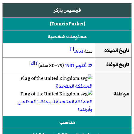
فرنسيس باركر
(
Francis Parker
)‏
معلومات شخصية
[1]
تاريخ الميلاد
سنة
1851
[2]
[1]
تاريخ الوفاة
22 أكتوبر
1931
(79–80 سنة)
المملكة المتحدة
مواطنة
المملكة المتحدة لبريطانيا العظمى
وأيرلندا
مناصب