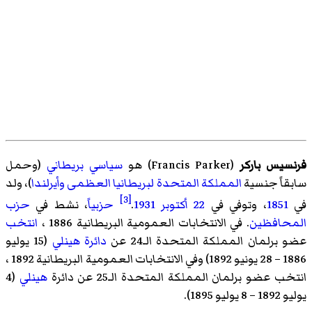
فرنسيس باركر
(
Francis Parker
)‏ هو
سياسي
بريطاني
(وحمل
سابقاً جنسية
المملكة المتحدة لبريطانيا العظمى وأيرلندا
)، ولد
[3]
في
1851
، وتوفي في
22 أكتوبر
1931
.
حزبياً
، نشط في
حزب
المحافظين
. في
الانتخابات العمومية البريطانية 1886
،
انتخب
عضو برلمان المملكة المتحدة الـ24 عن
دائرة
هينلي
(15 يوليو
1886 – 28 يونيو 1892) وفي
الانتخابات العمومية البريطانية 1892
،
انتخب عضو برلمان المملكة المتحدة الـ25 عن دائرة
هينلي
(4
يوليو 1892 – 8 يوليو 1895).