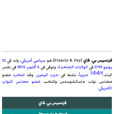
فرنسيس بي. فاي
(
Francis B. Fay
)‏ هو
سياسي
أمريكي
، ولد في
12
يونيو
1793
في
الولايات المتحدة
، وتوفي في
6 أكتوبر
1876
في نفس
[5]
[4]
[3]
البلد.
حزبياً
، نشط في
حزب اليمين
. وقد
انتخب
عضو
مجلس نواب ماساتشوستس وانتخب
عضو مجلس النواب
الأمريكي
.
فرنسيس بي. فاي