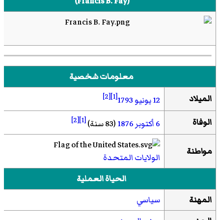
(
Francis B. Fay
)‏
معلومات شخصية
[2]
[1]
الميلاد
12 يونيو
1793
[2]
[1]
الوفاة
6 أكتوبر
1876
(83 سنة)
مواطنة
الولايات المتحدة
الحياة العملية
المهنة
سياسي